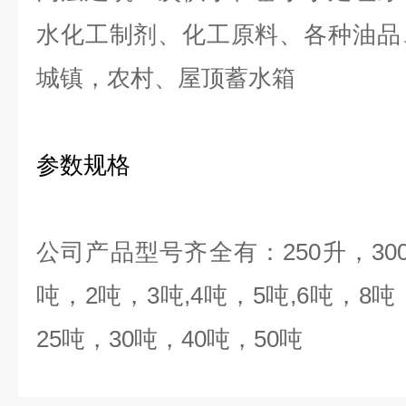
水化工制剂、化工原料、各种油品
城镇，农村、屋顶蓄水箱
参数规格
公司产品型号齐全有：
250
升，
30
吨，
2
吨，
3
吨
,4
吨，
5
吨
,6
吨，
8
吨
25
吨，
30
吨，
40
吨，
50
吨