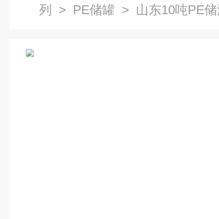
列
>
PE储罐
> 山东10吨PE