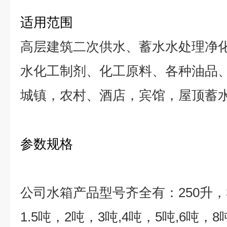
适用范围
高层建筑二次供水、蓄水水处理净
水化工制剂、化工原料、各种油品
城镇，农村、酒店，宾馆，屋顶蓄
参数规格
公司水箱产品型号齐全有：
250
升，
1.5
吨，
2
吨，
3
吨
,4
吨，
5
吨
,6
吨，
8