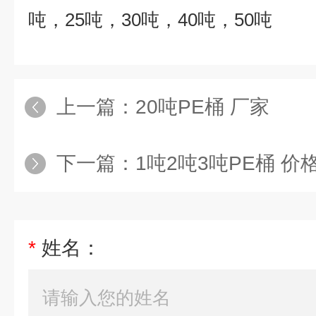
吨，
25
吨，
30
吨，
40
吨，
50
吨
上一篇：
20吨PE桶 厂家
下一篇：
1吨2吨3吨PE桶 价
*
姓名：