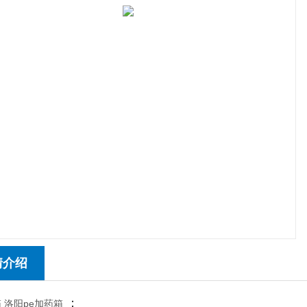
情介绍
：
 洛阳pe加药箱