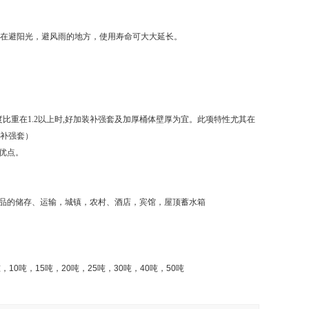
置在避阳光，避风雨的地方，使用寿命可大大延长。
比重在1.2以上时,好加装补强套及加厚桶体壁厚为宜。此项特性尤其在
装补强套）
优点。
品的储存、运输，城镇，农村、酒店，宾馆，屋顶蓄水箱
吨，
10
吨，
15
吨，
20
吨，
25
吨，
30
吨，
40
吨，
50
吨