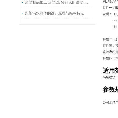
PE加药箱
滚塑制品加工 滚塑OEM 什么叫滚塑 滚塑产品优点
特性一：
滚塑污水箱体的设计原理与结构特点
说明：（1
（2）若装
（3）若装
（4）若
特性二：所
特性三：常
盛装容积超
特性四：
适用
高层建筑
参数
公司水箱