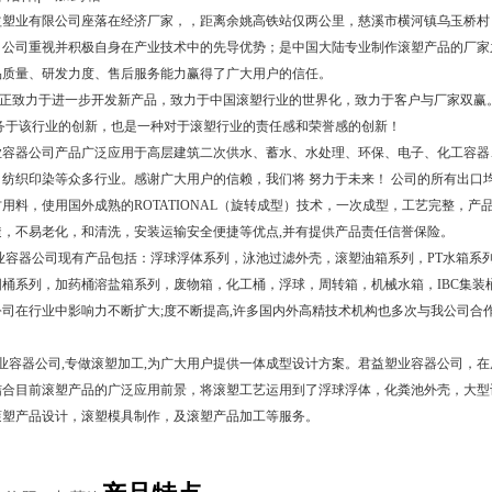
益塑业有限公司座落在经济厂家，，距离余姚高铁站仅两公里，慈溪市横河镇乌玉桥村
，公司重视并积极自身在产业技术中的先导优势；是中国大陆专业制作滚塑产品的厂家之
品质量、研发力度、售后服务能力赢得了广大用户的信任。
正致力于进一步开发新产品，致力于中国滚塑行业的世界化，致力于客户与厂家双赢
服务于该行业的创新，也是一种对于滚塑行业的责任感和荣誉感的创新！
器公司产品广泛应用于高层建筑二次供水、蓄水、水处理、环保、电子、化工容器、五金
纺织印染等众多行业。感谢广大用户的信赖，我们将 努力于未来！ 公司的所有出口均严
用料，使用国外成熟的ROTATIONAL（旋转成型）技术，一次成型，工艺完整，产
透，不易老化，和清洗，安装运输安全便捷等优点,并有提供产品责任信誉保险。
容器公司现有产品包括：浮球浮体系列，泳池过滤外壳，滚塑油箱系列，PT水箱系列
圆桶系列，加药桶溶盐箱系列，废物箱，化工桶，浮球，周转箱，机械水箱，IBC集装
司在行业中影响力不断扩大;度不断提高,许多国内外高精技术机构也多次与我公司合作
容器公司,专做滚塑加工,为广大用户提供一体成型设计方案。君益塑业容器公司，在
结合目前滚塑产品的广泛应用前景，将滚塑工艺运用到了浮球浮体，化粪池外壳，大型
滚塑产品设计，滚塑模具制作，及滚塑产品加工等服务。