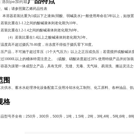
产品特点
 洛阳pe加药箱
酸、碱；请参照聚乙烯药品性表
）本溶器若装比重为1或以下之液体(弱酸、弱碱及水)一般使用寿命在5年以上，如放
比重在1-1.2之间的酸碱液体则老化期为
10
年。
比重在1.2-1.4之间的酸碱液体则老化期为
8
年。
装比重在1.4以上之酸碱液体则老化期为
5
年。
温度高不超过摄氏70-80度，冷冻度不得低于摄氏零下30度。
压产品，不可施于超过常压（1个大气压力）以上之正压或负压；若需搅拌或酸碱浓度
过10000L以上的桶体特需注意之。（硫酸、硝酸浓度超过28% 使用特级产品并好加
本容器为滚塑一体成型之产品，具有无焊、无缝、无毒、无气味、易清洗、搬运灵活之
范围
二次供水、蓄水水处理净化设备配套工业用冷却水化工制剂、化工原料、各种油品、饮
规格
产品型号齐全有：
250
升，
300
升，
500
升，
1
吨，
1.5
吨，
2
吨，
3
吨
,4
吨，
5
吨
,6
吨，
8