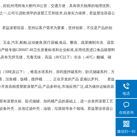
，距杭州湾跨海大桥约30公里，交通方便，具有得天独厚的地理优势。
一,公司引进欧洲早的滚塑工艺和技术,自身实力雄厚，君益塑业容器公
。君益滚塑容器，坚持以客户需求为要素，坚持创新，不仅是产品的创
,汽车,船舶;运动健身;医疗器械;食品、酿造、蔬菜腌制冷冻、温室.
格专循GB9687-88卫生质量标准和企业标准,采用优质进口食品级塑料
品具有无焊无缝，无毒无味，高温（80℃以下）冷冻（-40℃）酸碱、碰
（50吨及以下），锥底水塔系列，溶药搅拌罐系列，卧式储罐系列，方
桶，活鱼桶，饭桶，搅拌桶……。正在开发的产品 是难以罗列。 君益
开发高精度塑胶滚塑产品;产品多样化;市场应用广泛;成为储存运输容器
电话
原有滚塑水箱、卧式储罐、加药桶产品的基础上，进一步发挥滚塑工艺
设备外壳，泳池过滤外壳，油箱，垃圾箱等各个领域。君益塑业容器公
在线咨询
微信扫一扫