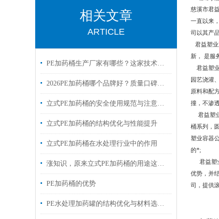
慈溪市君
相关文章
一直以来
ARTICLE
司以其产
君益塑业
新， 是
PE加药桶生产厂家有哪些？这家技术强、可定制、交货快
君益塑业容
园艺浇灌、
2026PE加药桶哪个品牌好？质量口碑、技术实力、性价比全面解析
原料和配方
立式PE加药桶的安全使用规范与注意事项
撞，不渗
君益塑业
立式PE加药桶的结构优化与性能提升
桶系列，
塑业容器公
立式PE加药桶在水处理行业中的作用
的*;
君益塑业
涨知识，原来立式PE加药桶的用途这么多
优势，并
PE加药桶的优势
司，提供
PE水处理加药罐的结构优化与材料选择分析