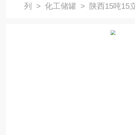
列
>
化工储罐
> 陕西15吨1