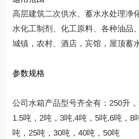
高层建筑二次供水、蓄水水处理净
水化工制剂、化工原料、各种油品
城镇，农村、酒店，宾馆，屋顶蓄
参数规格
公司水箱产品型号齐全有：
250
升，
1.5
吨，
2
吨，
3
吨
,4
吨，
5
吨
,6
吨，
8
吨，
25
吨，
30
吨，
40
吨，
50
吨