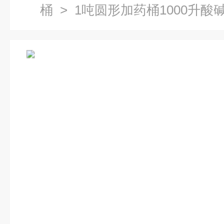
桶
> 1吨圆形加药桶1000升酸