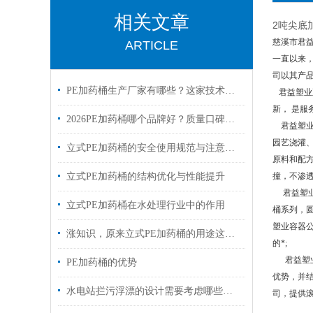
相关文章
2吨尖底
慈溪市君
ARTICLE
一直以来
司以其产
PE加药桶生产厂家有哪些？这家技术强、可定制、交货快
君益塑业
新， 是
2026PE加药桶哪个品牌好？质量口碑、技术实力、性价比全面解析
君益塑业容
园艺浇灌、
立式PE加药桶的安全使用规范与注意事项
原料和配方
立式PE加药桶的结构优化与性能提升
撞，不渗
君益塑业
立式PE加药桶在水处理行业中的作用
桶系列，
塑业容器公
涨知识，原来立式PE加药桶的用途这么多
的*;
君益塑业
PE加药桶的优势
优势，并
水电站拦污浮漂的设计需要考虑哪些因素？
司，提供