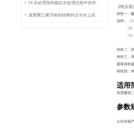
PE水处理加药罐在水处理过程中的作用是什么？
2吨尖底
特性一：
滚塑聚乙烯浮标的结构特点与水上应用优势
说明：（1
（2）若装
（3）若装
（4）若
特性二：所
特性三：常
盛装容积超
特性四：
适用
高层建筑
参数
公司水箱