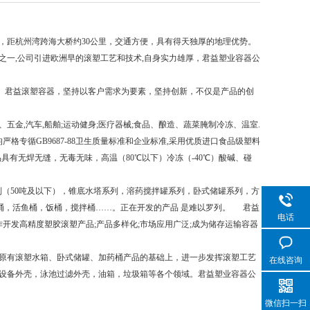
，距杭州湾跨海大桥约30公里，交通方便，具有得天独厚的地理优势。
一,公司引进欧洲早的滚塑工艺和技术,自身实力雄厚，君益塑业容器公
。君益滚塑容器，坚持以客户需求为要素，坚持创新，不仅是产品的创
,汽车,船舶;运动健身;医疗器械;食品、酿造、蔬菜腌制冷冻、温室.
格专循GB9687-88卫生质量标准和企业标准,采用优质进口食品级塑料
品具有无焊无缝，无毒无味，高温（80℃以下）冷冻（-40℃）酸碱、碰
（50吨及以下），锥底水塔系列，溶药搅拌罐系列，卧式储罐系列，方
桶，活鱼桶，饭桶，搅拌桶……。正在开发的产品 是难以罗列。 君益
电话
开发高精度塑胶滚塑产品;产品多样化;市场应用广泛;成为储存运输容器
原有滚塑水箱、卧式储罐、加药桶产品的基础上，进一步发挥滚塑工艺
在线咨询
设备外壳，泳池过滤外壳，油箱，垃圾箱等各个领域。君益塑业容器公
微信扫一扫