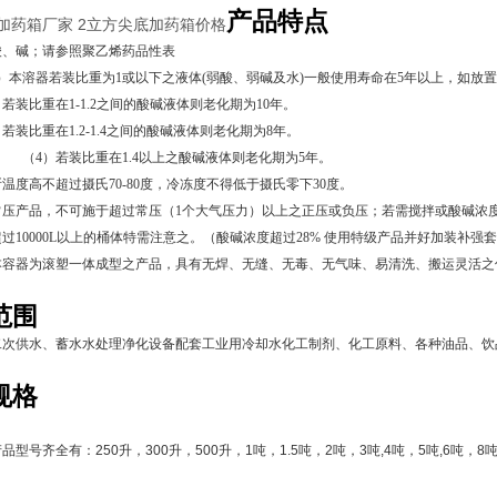
产品特点
加药箱厂家 2立方尖底加药箱价格
酸、碱；请参照聚乙烯药品性表
）本溶器若装比重为1或以下之液体(弱酸、弱碱及水)一般使用寿命在5年以上，如放
比重在1-1.2之间的酸碱液体则老化期为
10
年。
比重在1.2-1.4之间的酸碱液体则老化期为
8
年。
装比重在1.4以上之酸碱液体则老化期为
5
年。
温度高不超过摄氏70-80度，冷冻度不得低于摄氏零下30度。
压产品，不可施于超过常压（1个大气压力）以上之正压或负压；若需搅拌或酸碱浓度
过10000L以上的桶体特需注意之。（
酸碱
浓度超过28% 使用特级产品并好加装补强
本容器为滚塑一体成型之产品，具有无焊、无缝、无毒、无气味、易清洗、搬运灵活之
范围
二次供水、蓄水水处理净化设备配套工业用冷却水化工制剂、化工原料、各种油品、饮
规格
产品型号齐全有：
250
升，
300
升，
500
升，
1
吨，
1.5
吨，
2
吨，
3
吨
,4
吨，
5
吨
,6
吨，
8