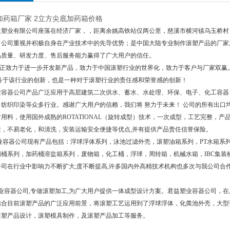
加药箱厂家 2立方尖底加药箱价格
益塑业有限公司座落在经济厂家，，距离余姚高铁站仅两公里，慈溪市横河镇乌玉桥村
，公司重视并积极自身在产业技术中的先导优势；是中国大陆专业制作滚塑产品的厂家之
品质量、研发力度、售后服务能力赢得了广大用户的信任。
正致力于进一步开发新产品，致力于中国滚塑行业的世界化，致力于客户与厂家双赢
服务于该行业的创新，也是一种对于滚塑行业的责任感和荣誉感的创新！
器公司产品广泛应用于高层建筑二次供水、蓄水、水处理、环保、电子、化工容器、五金
纺织印染等众多行业。感谢广大用户的信赖，我们将 努力于未来！ 公司的所有出口均严
用料，使用国外成熟的ROTATIONAL（旋转成型）技术，一次成型，工艺完整，产
透，不易老化，和清洗，安装运输安全便捷等优点,并有提供产品责任信誉保险。
容器公司现有产品包括：浮球浮体系列，泳池过滤外壳，滚塑油箱系列，PT水箱系列
圆桶系列，加药桶溶盐箱系列，废物箱，化工桶，浮球，周转箱，机械水箱，IBC集装
司在行业中影响力不断扩大;度不断提高,许多国内外高精技术机构也多次与我公司合作
容器公司,专做滚塑加工,为广大用户提供一体成型设计方案。君益塑业容器公司，在
结合目前滚塑产品的广泛应用前景，将滚塑工艺运用到了浮球浮体，化粪池外壳，大型
滚塑产品设计，滚塑模具制作，及滚塑产品加工等服务。