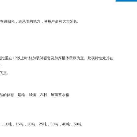
置在避阳光，避风雨的地方，使用寿命可大大延长。
比重在1.2以上时,好加装补强套及加厚桶体壁厚为宜。此项特性尤其在
套）
优点。
品的储存、运输，城镇，农村、屋顶蓄水箱
吨，
10
吨，
15
吨，
20
吨，
25
吨，
30
吨，
40
吨，
50
吨