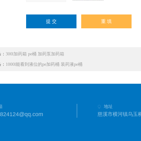
条：
300l加药箱 pe桶 加药泵加药箱
条：
1000l能看到液位的pe加药桶 装药液pe桶
箱
地址
3824124@qq.com
慈溪市横河镇乌玉