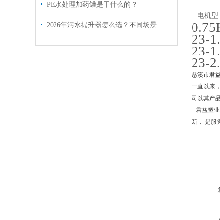
PE水处理加药罐是干什么的？
电机型
0.7
2026年污水提升器怎么选？不同场景选购参数与避坑指南
23-1
23-
23-
慈溪市君
一直以来
司以其产
君益塑业
新， 是