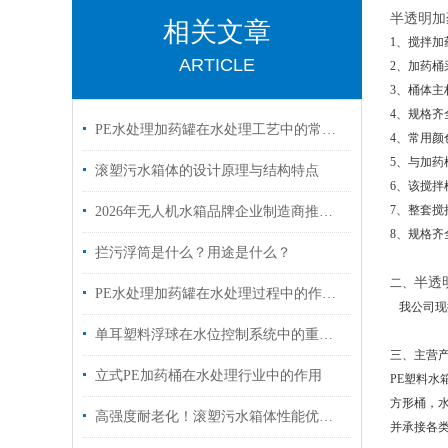
半透明加药
相关文章
1、搅拌
ARTICLE
2、加药桶
3、桶体
4、规格齐全，有
PE水处理加药罐在水处理工艺中的常见用途
4、常用颜
5、与加药
滚塑污水箱体的设计原理与结构特点
6、该搅
7、整套
2026年无人机水箱品牌企业制造商推荐——慈溪市君益塑业
8、规格
拦污浮筒是什么？用途是什么？
半透明
二、
PE水处理加药罐在水处理过程中的作用是什么？
我公司现拥
单耳塑料浮球在水位控制系统中的重要性
三、
主营
立式PE加药桶在水处理行业中的作用
PE塑料
方形桶，
高强度耐老化！滚塑污水箱体性能优势全解析
并承接各