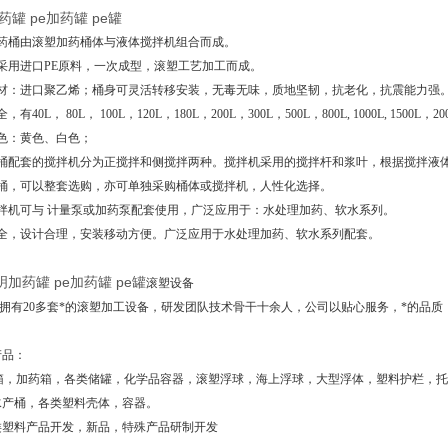
罐 pe加药罐 pe罐
加药桶由滚塑加药桶体与液体搅拌机组合而成。
采用进口PE原料，一次成型，滚塑工艺加工而成。
主材：进口聚乙烯；桶身可灵活转移安装，无毒无味，质地坚韧，抗老化，抗震能力强
40L， 80L， 100L，120L，180L，200L，300L，500L，800L, 1000L, 1500L，200
色：黄色、白色；
桶配套的搅拌机分为正搅拌和侧搅拌两种。搅拌机采用的搅拌杆和浆叶，根据搅拌液体的
拌桶，可以整套选购，亦可单独采购桶体或搅拌机，人性化选择。
搅拌机可与 计量泵或加药泵配套使用，广泛应用于：水处理加药、软水系列。
齐全，设计合理，安装移动方便。广泛应用于水处理加药、软水系列配套。
加药罐 pe加药罐 pe罐
滚塑设备
有20多套*的滚塑加工设备，研发团队技术骨干十余人，公司以贴心服务，*的品质
产品：
水箱，加药箱，各类储罐，化学品容器，滚塑浮球，海上浮球，大型浮体，塑料护栏，
水产桶，各类塑料壳体，容器。
类塑料产品开发，新品，特殊产品研制开发