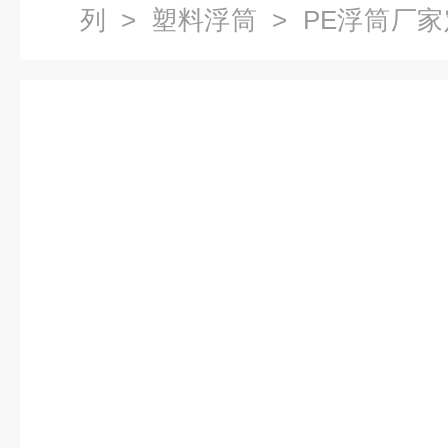
列
>
塑料浮筒
> PE浮筒厂
浮筒