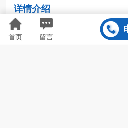
详情介绍
首页
留言
滚塑浮筒，PE塑料浮桶，浮筒厂家
特质：
浮筒均是、防冻、 、抗紫化线的强化材质，不受海水、化学品
2.承载能力强，筒体平稳、久，单个可提供500kg浮力；
3.本产品使用寿命在15年以上，除遇强自然力及人为的不当使
4.组装简单、快捷、灵活，圆形、半圆形的结构可以搭载各种
5.造价合理、经济，从长远的观点来看，可省下为数庞大的维护
6.造型美观，浮筒表面可根据您的具体使用要求进行喷字；
滚塑浮筒，PE塑料浮桶，浮筒厂家
应用场合：