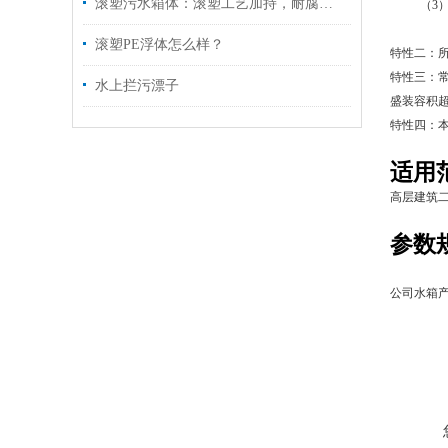
滚塑污水箱体：滚塑工艺加持，耐腐抗冲击适配污水场景
（3）若装
（4）若
滚塑PE浮体怎么样？
特性二：所
特性三：常
水上拦污漂子
盛装容积超
特性四：
适用
高层建筑
参数
公司水箱