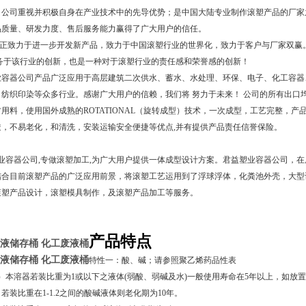
，公司重视并积极自身在产业技术中的先导优势；是中国大陆专业制作滚塑产品的厂家之
品质量、研发力度、售后服务能力赢得了广大用户的信任。
正致力于进一步开发新产品，致力于中国滚塑行业的世界化，致力于客户与厂家双赢
服务于该行业的创新，也是一种对于滚塑行业的责任感和荣誉感的创新！
器公司产品广泛应用于高层建筑二次供水、蓄水、水处理、环保、电子、化工容器、五金
纺织印染等众多行业。感谢广大用户的信赖，我们将 努力于未来！ 公司的所有出口均严
用料，使用国外成熟的ROTATIONAL（旋转成型）技术，一次成型，工艺完整，产
透，不易老化，和清洗，安装运输安全便捷等优点,并有提供产品责任信誉保险。
容器公司,专做滚塑加工,为广大用户提供一体成型设计方案。君益塑业容器公司，在
结合目前滚塑产品的广泛应用前景，将滚塑工艺运用到了浮球浮体，化粪池外壳，大型
滚塑产品设计，滚塑模具制作，及滚塑产品加工等服务。
产品特点
废液储存桶 化工废液桶
废液储存桶 化工废液桶
特性一：酸、碱；请参照聚乙烯药品性表
）本溶器若装比重为1或以下之液体(弱酸、弱碱及水)一般使用寿命在5年以上，如放
比重在1-1.2之间的酸碱液体则老化期为
10
年。