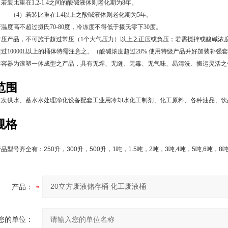
比重在1.2-1.4之间的酸碱液体则老化期为
8
年。
装比重在1.4以上之酸碱液体则老化期为
5
年。
温度高不超过摄氏70-80度，冷冻度不得低于摄氏零下30度。
压产品，不可施于超过常压（1个大气压力）以上之正压或负压；若需搅拌或酸碱浓度
过10000L以上的桶体特需注意之。（
酸碱
浓度超过28% 使用特级产品并好加装补强
本容器为滚塑一体成型之产品，具有无焊、无缝、无毒、无气味、易清洗、搬运灵活之
范围
二次供水、蓄水水处理净化设备配套工业用冷却水化工制剂、化工原料、各种油品、饮
规格
产品型号齐全有：
250
升，
300
升，
500
升，
1
吨，
1.5
吨，
2
吨，
3
吨
,4
吨，
5
吨
,6
吨，
8
产品：
您的单位：