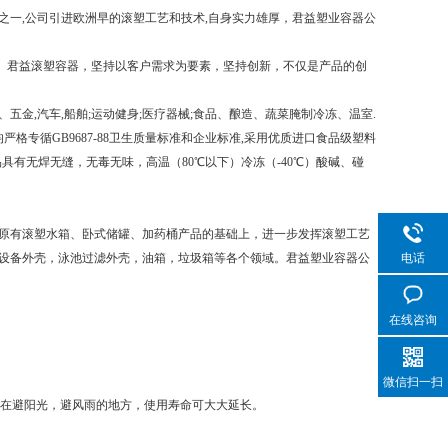
一,公司引进欧洲早的滚塑工艺和技术,自身实力雄厚，君益塑业容器公
。君益滚塑容器，坚持以客户需求为要素，坚持创新，不仅是产品的创
,汽车,船舶;运动健身;医疗器械;食品、酿造、蔬菜腌制冷冻、温室.
格专循GB9687-88卫生质量标准和企业标准,采用优质进口食品级塑料
品具有无焊无缝，无毒无味，高温（80℃以下）冷冻（-40℃）酸碱、碰
原有滚塑水箱、卧式储罐、加药桶产品的基础上，进一步发挥滚塑工艺
电话
设备外壳，泳池过滤外壳，油箱，垃圾箱等各个领域。君益塑业容器公
在线咨询
微信扫一扫
置在避阳光，避风雨的地方，使用寿命可大大延长。