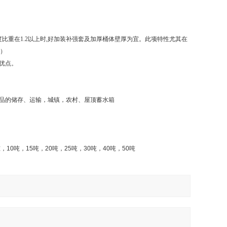
比重在1.2以上时,好加装补强套及加厚桶体壁厚为宜。此项特性尤其在
套）
优点。
品的储存、运输，城镇，农村、屋顶蓄水箱
吨，
10
吨，
15
吨，
20
吨，
25
吨，
30
吨，
40
吨，
50
吨