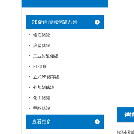
PE储罐 酸碱储罐系列
锥底储罐
滚塑储罐
工业盐酸储罐
PE储罐
立式PE储存罐
外加剂储罐
化工储罐
甲醇储罐
详
查看更多
慈溪市君