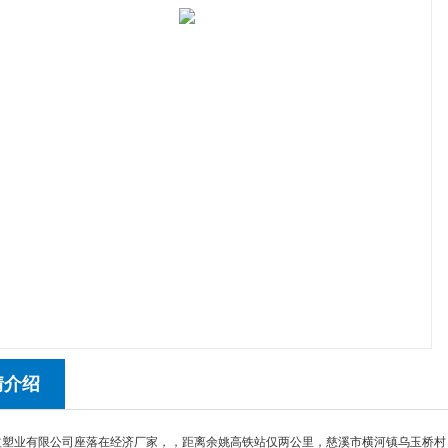
情介绍
益塑业有限公司座落在经济厂家，，距离余姚高铁站仅两公里，慈溪市横河镇乌玉桥村