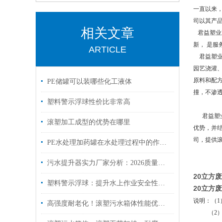
一直以来
司以其产
相关文章
君益塑业
新， 是
ARTICLE
君益塑业容
园艺浇灌、
原料和配方
PE储罐可以装哪些化工液体
撞，不渗
塑料警示浮球性价比非常高
君益塑业
滚塑加工成型的优势在哪里
优势，并
司，提供
PE水处理加药罐在水处理过程中的作用是什么？
污水提升器实力厂家分析：2026质量口碑双优的品牌推荐
20立方
塑料警示浮球：提升水上作业安全性的重要工具
20立方
说明：（1
高强度耐老化！滚塑污水箱体性能优势全解析
（2）若装