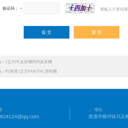
验证码：
请输入计算结果
条：
1立方PE反应槽药剂反应槽
条：
PE材质1立方PAM PAC溶药槽
箱
地址
3824124@qq.com
慈溪市横河镇乌玉