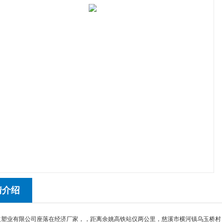
情介绍
益塑业有限公司座落在经济厂家，，距离余姚高铁站仅两公里，慈溪市横河镇乌玉桥村