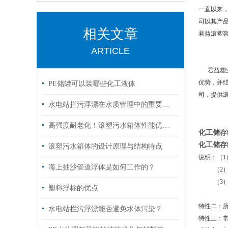
一直以来
司以其产
相关文章
君益滚塑
ARTICLE
君益塑业
优势，并
PE储罐可以装哪些化工液体
司，提供
水电站拦污浮漂在水质管理中的重要作用
高强度耐老化！滚塑污水箱体性能优势全解析
化工储存
化工储存
滚塑污水箱体的设计原理与结构特点
说明：（1
海上抽沙管道浮体是如何工作的？
（2）若装
（3）若装
塑料浮标的优点
（4）若
特性二：所
水电站拦污浮漂能否避免水体污染？
特性三：常