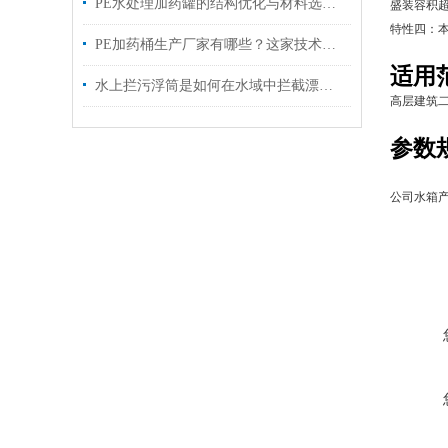
PE水处理加药罐的结构优化与材料选择分析
盛装容积超
特性四：
PE加药桶生产厂家有哪些？这家技术强、可定制、交货快
适用
水上拦污浮筒是如何在水域中拦截漂浮物的？
高层建筑
参数
公司水箱