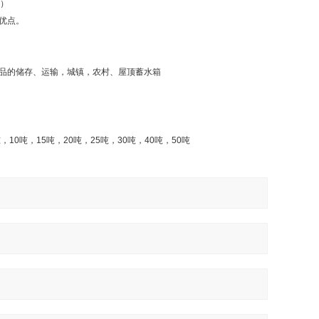
套）
优点。
品的储存、运输，城镇，农村、屋顶蓄水箱
吨，
10
吨，
15
吨，
20
吨，
25
吨，
30
吨，
40
吨，
50
吨