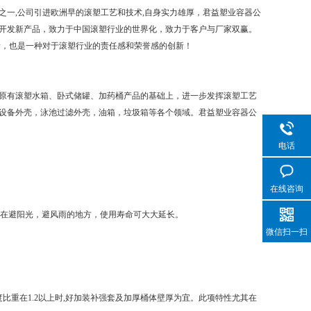
一,公司引进欧洲早的滚塑工艺和技术,自身实力雄厚，君益塑业容器公
开发新产品，致力于中国滚塑行业的世界化，致力于客户与厂家双赢。
新，也是一种对于滚塑行业的责任感和荣誉感的创新！
原有滚塑水箱、卧式储罐、加药桶产品的基础上，进一步发挥滚塑工艺
设备外壳，泳池过滤外壳，油箱，垃圾箱等各个领域。君益塑业容器公
电话
在线咨询
置在避阳光，避风雨的地方，使用寿命可大大延长。
微信扫一扫
比重在1.2以上时,好加装补强套及加厚桶体壁厚为宜。此项特性尤其在