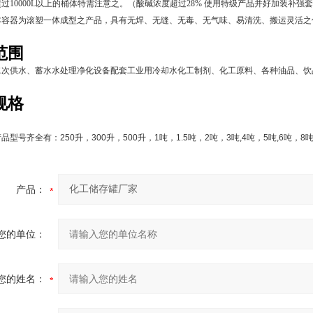
过10000L以上的桶体特需注意之。（
酸碱
浓度超过28% 使用特级产品并好加装补强
本容器为滚塑一体成型之产品，具有无焊、无缝、无毒、无气味、易清洗、搬运灵活之
范围
二次供水、蓄水水处理净化设备配套工业用冷却水化工制剂、化工原料、各种油品、饮
规格
产品型号齐全有：
250
升，
300
升，
500
升，
1
吨，
1.5
吨，
2
吨，
3
吨
,4
吨，
5
吨
,6
吨，
8
产品：
您的单位：
您的姓名：