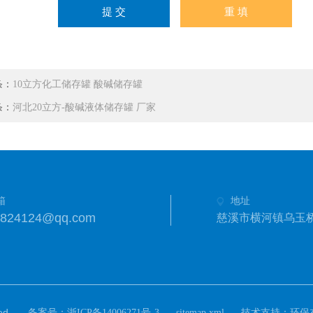
条：
10立方化工储存罐 酸碱储存罐
条：
河北20立方-酸碱液体储存罐 厂家
箱
地址
3824124@qq.com
慈溪市横河镇乌玉
d.
备案号：
技术支持：
浙ICP备14006271号-3
sitemap.xml
环保