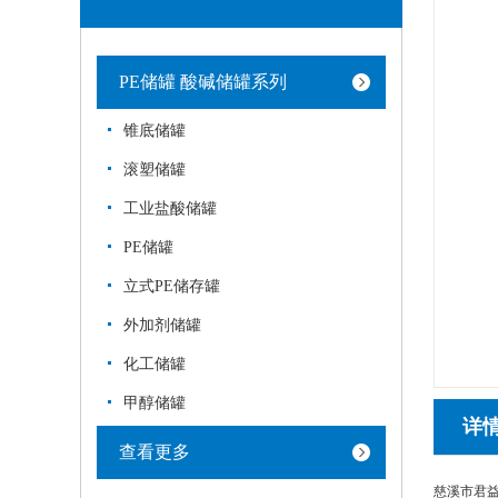
PE储罐 酸碱储罐系列
锥底储罐
滚塑储罐
工业盐酸储罐
PE储罐
立式PE储存罐
外加剂储罐
化工储罐
甲醇储罐
详
查看更多
慈溪市君