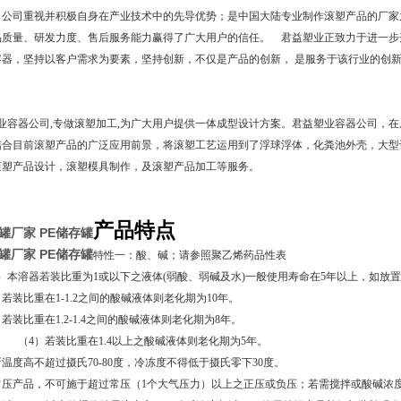
，公司重视并积极自身在产业技术中的先导优势；是中国大陆专业制作滚塑产品的厂家之
品质量、研发力度、售后服务能力赢得了广大用户的信任。
君益塑业正致力于进一步
容器，坚持以客户需求为要素，坚持创新，不仅是产品的创新， 是服务于该行业的创
容器公司,专做滚塑加工,为广大用户提供一体成型设计方案。君益塑业容器公司，在
结合目前滚塑产品的广泛应用前景，将滚塑工艺运用到了浮球浮体，化粪池外壳，大型
滚塑产品设计，滚塑模具制作，及滚塑产品加工等服务。
产品特点
罐厂家
PE储存罐
罐厂家
PE储存罐
特性一：酸、碱；请参照聚乙烯药品性表
）本溶器若装比重为1或以下之液体(弱酸、弱碱及水)一般使用寿命在5年以上，如放
比重在1-1.2之间的酸碱液体则老化期为
10
年。
比重在1.2-1.4之间的酸碱液体则老化期为
8
年。
装比重在1.4以上之酸碱液体则老化期为
5
年。
温度高不超过摄氏70-80度，冷冻度不得低于摄氏零下30度。
压产品，不可施于超过常压（1个大气压力）以上之正压或负压；若需搅拌或酸碱浓度