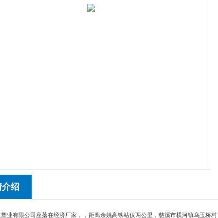
情介绍
益塑业有限公司座落在经济厂家，，距离余姚高铁站仅两公里，慈溪市横河镇乌玉桥村