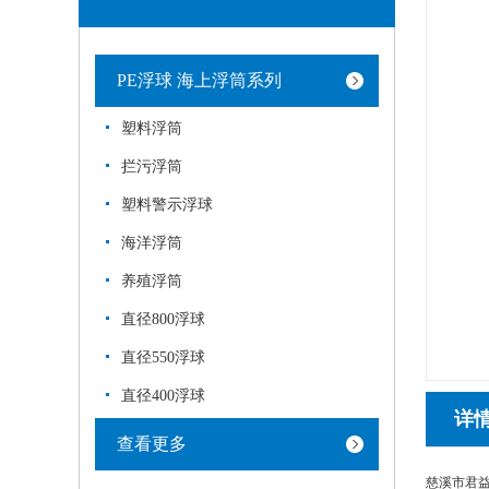
PE浮球 海上浮筒系列
塑料浮筒
拦污浮筒
塑料警示浮球
海洋浮筒
养殖浮筒
直径800浮球
直径550浮球
直径400浮球
详
查看更多
慈溪市君