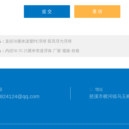
条：
直径50厘米滚塑PE浮球 双耳浮力浮球
条：
内径50 35 25厘米管道浮体 厂家 规格 价格
箱
地址
3824124@qq.com
慈溪市横河镇乌玉