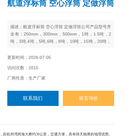
航道浮标筒 空心浮筒 定做浮筒
描述：航道浮标筒 空心浮筒 定做浮筒公司产品型号齐
全有：250mm，300mm，500mm，1吨，1.5吨，2
吨，3吨,4吨，5吨,6吨，8吨，10吨，15吨，20吨，
25吨，30吨，40吨，50吨
更新时间：2026-07-05
访问次数：2015
厂商性质：生产厂家
联系我们
留言询价
，距杭州湾跨海大桥约30公里，交通方便，具有得天独厚的地理优势。