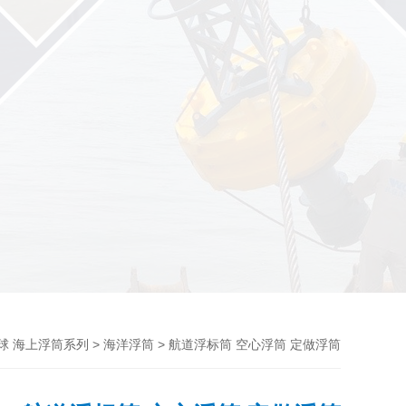
>
> 航道浮标筒 空心浮筒 定做浮筒
浮球 海上浮筒系列
海洋浮筒