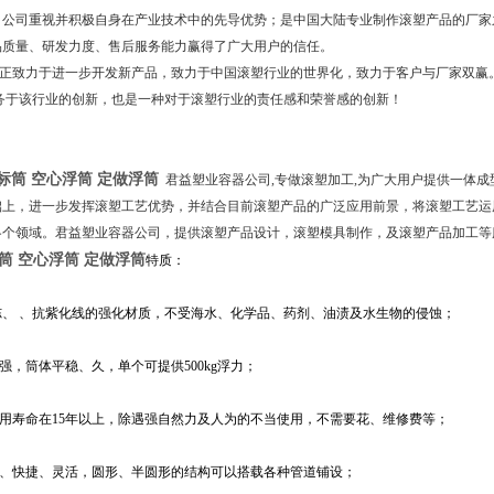
，公司重视并积极自身在产业技术中的先导优势；是中国大陆专业制作滚塑产品的厂家之
品质量、研发力度、售后服务能力赢得了广大用户的信任。
正致力于进一步开发新产品，致力于中国滚塑行业的世界化，致力于客户与厂家双赢
服务于该行业的创新，也是一种对于滚塑行业的责任感和荣誉感的创新！
标筒 空心浮筒 定做浮筒
君益塑业容器公司,专做滚塑加工,为广大用户提供一体
础上，进一步发挥滚塑工艺优势，并结合目前滚塑产品的广泛应用前景，将滚塑工艺运
各个领域。君益塑业容器公司，提供滚塑产品设计，滚塑模具制作，及滚塑产品加工等
筒 空心浮筒 定做浮筒
特质：
冻、 、抗紫化线的强化材质，不受海水、化学品、药剂、油渍及水生物的侵蚀；
力强，筒体平稳、久，单个可提供500kg浮力；
使用寿命在15年以上，除遇强自然力及人为的不当使用，不需要花、维修费等；
单、快捷、灵活，圆形、半圆形的结构可以搭载各种管道铺设；