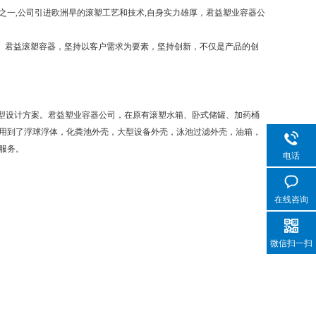
一,公司引进欧洲早的滚塑工艺和技术,自身实力雄厚，君益塑业容器公
。君益滚塑容器，坚持以客户需求为要素，坚持创新，不仅是产品的创
成型设计方案。君益塑业容器公司，在原有滚塑水箱、卧式储罐、加药桶
用到了浮球浮体，化粪池外壳，大型设备外壳，泳池过滤外壳，油箱，
服务。
电话
在线咨询
微信扫一扫