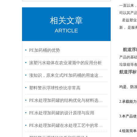
一直以来
司以其产
相关文章
君益塑业
新， 是
ARTICLE
航道浮
PE加药桶的优势
产品的基
滚塑污水箱体在农业灌溉中的应用分析
垃圾箱等
航道浮标
涨知识，原来立式PE加药桶的用途这么多
均是、防
塑料警示浮球性价比非常高
PE水处理加药罐的结构优化与材料选择分析
2.承载能
PE水处理加药罐的设计原理与应用
3.本产品
PE水处理加药罐在水处理工艺中的常见用途
4.组装简