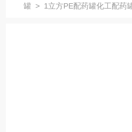
罐
> 1立方PE配药罐化工配药