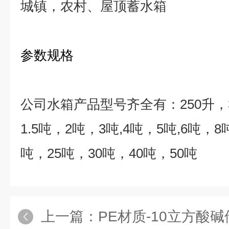
城镇，农村、屋顶蓄水箱
参数规格
公司水箱产品型号齐全有：
250
升，
1.5
吨，
2
吨，
3
吨
,4
吨，
5
吨
,6
吨，
8
吨，
25
吨，
30
吨，
40
吨，
50
吨
上一篇：
PE材质-10立方酸