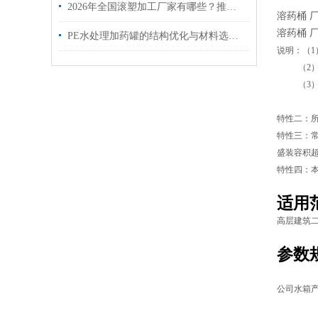
2026年全国滚塑加工厂家有哪些？推荐慈溪滚塑质量硬、有实力的优质生产商
溶药桶 厂
溶药桶 厂
PE水处理加药罐的结构优化与材料选择分析
说明：（1
（2）若装
（3）若装
（4）若
特性二：所
特性三：常
盛装容积超
特性四：
适用
高层建筑
参数
公司水箱