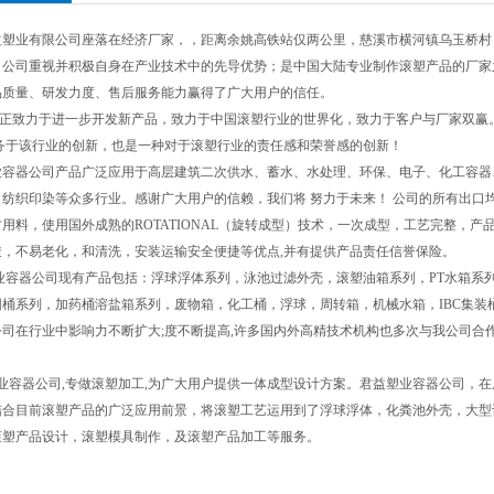
益塑业有限公司座落在经济厂家，，距离余姚高铁站仅两公里，慈溪市横河镇乌玉桥村
，公司重视并积极自身在产业技术中的先导优势；是中国大陆专业制作滚塑产品的厂家之
品质量、研发力度、售后服务能力赢得了广大用户的信任。
正致力于进一步开发新产品，致力于中国滚塑行业的世界化，致力于客户与厂家双赢
服务于该行业的创新，也是一种对于滚塑行业的责任感和荣誉感的创新！
器公司产品广泛应用于高层建筑二次供水、蓄水、水处理、环保、电子、化工容器、五金
纺织印染等众多行业。感谢广大用户的信赖，我们将 努力于未来！ 公司的所有出口均严
用料，使用国外成熟的ROTATIONAL（旋转成型）技术，一次成型，工艺完整，产
透，不易老化，和清洗，安装运输安全便捷等优点,并有提供产品责任信誉保险。
容器公司现有产品包括：浮球浮体系列，泳池过滤外壳，滚塑油箱系列，PT水箱系列
圆桶系列，加药桶溶盐箱系列，废物箱，化工桶，浮球，周转箱，机械水箱，IBC集装
司在行业中影响力不断扩大;度不断提高,许多国内外高精技术机构也多次与我公司合作
容器公司,专做滚塑加工,为广大用户提供一体成型设计方案。君益塑业容器公司，在
结合目前滚塑产品的广泛应用前景，将滚塑工艺运用到了浮球浮体，化粪池外壳，大型
滚塑产品设计，滚塑模具制作，及滚塑产品加工等服务。