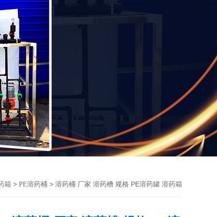
>
> 溶药桶 厂家 溶药槽 规格 PE溶药罐 溶药箱
药箱
PE溶药桶