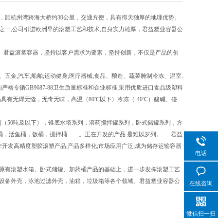
，距杭州湾跨海大桥约30公里，交通方便，具有得天独厚的地理优势。
一,公司引进欧洲早的滚塑工艺和技术,自身实力雄厚，君益塑业容器公
。君益滚塑容器，坚持以客户需求为要素，坚持创新，不仅是产品的创
,汽车,船舶;运动健身;医疗器械;食品、酿造、蔬菜腌制冷冻、温室.
格专循GB9687-88卫生质量标准和企业标准,采用优质进口食品级塑料
品具有无焊无缝，无毒无味，高温（80℃以下）冷冻（-40℃）酸碱、碰
（50吨及以下），锥底水塔系列，溶药搅拌罐系列，卧式储罐系列，方
桶，活鱼桶，饭桶，搅拌桶……。正在开发的产品 是难以罗列。 君益
开发高精度塑胶滚塑产品;产品多样化;市场应用广泛;成为储存运输容器
电话
原有滚塑水箱、卧式储罐、加药桶产品的基础上，进一步发挥滚塑工艺
设备外壳，泳池过滤外壳，油箱，垃圾箱等各个领域。君益塑业容器公
在线咨询
微信扫一扫