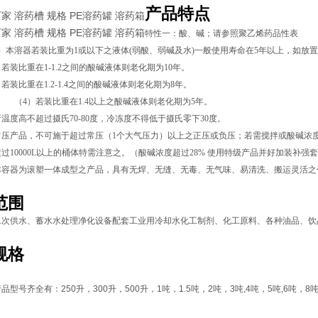
产品特点
家 溶药槽 规格 PE溶药罐 溶药箱
家 溶药槽 规格 PE溶药罐 溶药箱
特性一：酸、碱；请参照聚乙烯药品性表
）本溶器若装比重为1或以下之液体(弱酸、弱碱及水)一般使用寿命在5年以上，如放
比重在1-1.2之间的酸碱液体则老化期为
10
年。
比重在1.2-1.4之间的酸碱液体则老化期为
8
年。
装比重在1.4以上之酸碱液体则老化期为
5
年。
温度高不超过摄氏70-80度，冷冻度不得低于摄氏零下30度。
压产品，不可施于超过常压（1个大气压力）以上之正压或负压；若需搅拌或酸碱浓度
过10000L以上的桶体特需注意之。（
酸碱
浓度超过28% 使用特级产品并好加装补强
本容器为滚塑一体成型之产品，具有无焊、无缝、无毒、无气味、易清洗、搬运灵活之
范围
二次供水、蓄水水处理净化设备配套工业用冷却水化工制剂、化工原料、各种油品、饮
规格
产品型号齐全有：
250
升，
300
升，
500
升，
1
吨，
1.5
吨，
2
吨，
3
吨
,4
吨，
5
吨
,6
吨，
8