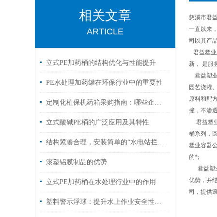
相关文章
慈溪市君
一直以来
ARTICLE
司以其产
君益塑业
立式PE加药桶的结构优化与性能提升
新， 是
君益塑业容
PE水处理加药罐在环保行业中的重要性
园艺浇灌、
原料和配方
定制化植保机药箱采购指南：哪些企业支持按需开模、快速打样与批量交付？​
撞，不渗
立式酸碱PE桶的广泛应用及其特性
君益塑业
桶系列，
结构紧凑合理，安装简单的“水电站拦污浮漂”
塑业容器公
的*;
滚塑铝膜制品的优势
君益塑业
优势，并
立式PE加药桶在水处理行业中的作用
司，提供
塑料警示浮球：提升水上作业安全性的重要工具