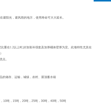
置在避阳光，避风雨的地方，使用寿命可大大延长。
比重在1.2以上时,好加装补强套及加厚桶体壁厚为宜。此项特性尤其在
套）
优点。
品的储存、运输，城镇，农村、屋顶蓄水箱
吨，
10
吨，
15
吨，
20
吨，
25
吨，
30
吨，
40
吨，
50
吨