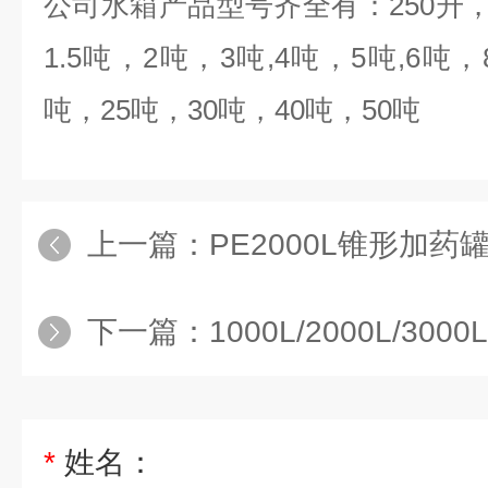
公司水箱产品型号齐全有：
250
升
1.5
吨，
2
吨，
3
吨
,4
吨，
5
吨
,6
吨，
吨，
25
吨，
30
吨，
40
吨，
50
吨
上一篇：
PE2000L锥形加药
下一篇：
1000L/2000L/3000Lpam药
*
姓名：