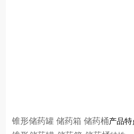
锥形储药罐 储药箱 储药桶
产品特