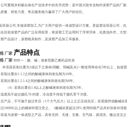
，公司重视并积极自身在产业技术中的先导优势；是中国大陆专业制作滚塑产品的厂家之
品质量、研发力度、售后服务能力赢得了广大用户的信任。
容器公司,专做滚塑加工,为广大用户提供一体成型设计方案。君益塑业容器公司，在
结合目前滚塑产品的广泛应用前景，将滚塑工艺运用到了浮球浮体，化粪池外壳，大型
滚塑产品设计，滚塑模具制作，及滚塑产品加工等服务。
产品特点
桶 厂家
桶 厂家
特性一：酸、碱；请参照聚乙烯药品性表
）本溶器若装比重为1或以下之液体(弱酸、弱碱及水)一般使用寿命在5年以上，如放
比重在1-1.2之间的酸碱液体则老化期为
10
年。
比重在1.2-1.4之间的酸碱液体则老化期为
8
年。
装比重在1.4以上之酸碱液体则老化期为
5
年。
温度高不超过摄氏70-80度，冷冻度不得低于摄氏零下30度。
压产品，不可施于超过常压（1个大气压力）以上之正压或负压；若需搅拌或酸碱浓度
过10000L以上的桶体特需注意之。（
酸碱
浓度超过28% 使用特级产品并好加装补强
本容器为滚塑一体成型之产品，具有无焊、无缝、无毒、无气味、易清洗、搬运灵活之