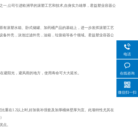
一,公司引进欧洲早的滚塑工艺和技术,自身实力雄厚，君益塑业容器公
原有滚塑水箱、卧式储罐、加药桶产品的基础上，进一步发挥滚塑工艺
设备外壳，泳池过滤外壳，油箱，垃圾箱等各个领域。君益塑业容器公
电话
置在避阳光，避风雨的地方，使用寿命可大大延长。
在线咨询
微信扫一扫
比重在1.2以上时,好加装补强套及加厚桶体壁厚为宜。此项特性尤其在
套）
优点。