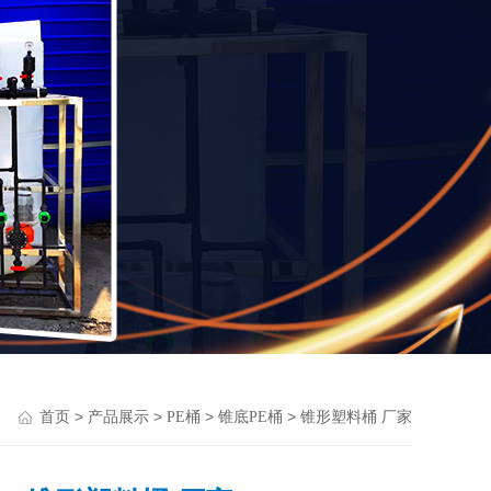
>
>
>
> 锥形塑料桶 厂家
首页
产品展示
PE桶
锥底PE桶