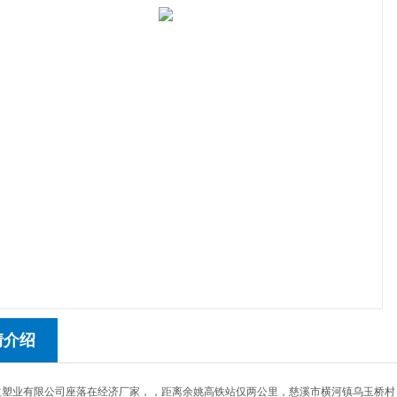
情介绍
益塑业有限公司座落在经济厂家，，距离余姚高铁站仅两公里，慈溪市横河镇乌玉桥村