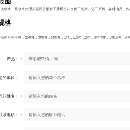
范围
二次供水、蓄水水处理净化设备配套工业用冷却水化工制剂、化工原料、各种油品、饮
规格
产品型号齐全有：
250
升，
300
升，
500
升，
1
吨，
1.5
吨，
2
吨，
3
吨
,4
吨，
5
吨
,6
吨，
8
产品：
您的单位：
您的姓名：
联系电话：