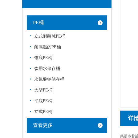
PE桶
立式耐酸碱PE桶
耐高温的PE桶
锥底PE桶
饮用水储存桶
次氯酸钠储存桶
大型PE桶
平底PE桶
立式PE桶
详
查看更多
慈溪市君