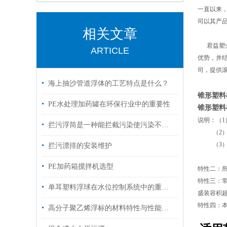
一直以来
司以其产
相关文章
君益塑业
ARTICLE
优势，并
司，提供
海上抽沙管道浮体的工艺特点是什么？
锥形塑料
PE水处理加药罐在环保行业中的重要性
锥形塑料
说明：（1
拦污浮筒是一种能拦截污染使污染不会大范围扩散的材料
（2）若装
（3）若装
拦污漂排的安装维护
（4）若
PE加药箱搅拌机选型
特性二：所
特性三：常
单耳塑料浮球在水位控制系统中的重要性
盛装容积超
特性四：
高分子聚乙烯浮标的材料特性与性能分析