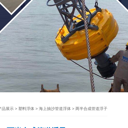
>
>
> 两半合成管道浮子
产品展示
塑料浮体
海上抽沙管道浮体