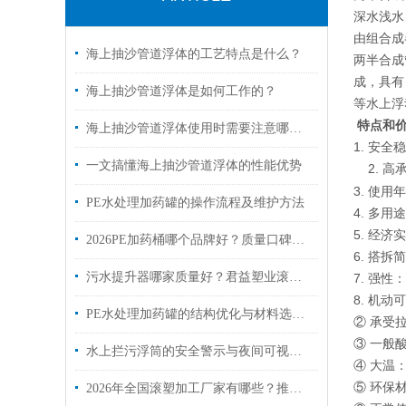
深水浅水
由组合成
海上抽沙管道浮体的工艺特点是什么？
两半合成
成，具有
海上抽沙管道浮体是如何工作的？
等水上浮
特点和
海上抽沙管道浮体使用时需要注意哪些方面
1. 安
一文搞懂海上抽沙管道浮体的性能优势
2. 
3. 使用
PE水处理加药罐的操作流程及维护方法
4. 多
5. 经
2026PE加药桶哪个品牌好？质量口碑、技术实力、性价比全面解析
6. 搭
污水提升器哪家质量好？君益塑业滚塑污水提升设备技术详解
7. 强
8. 机
PE水处理加药罐的结构优化与材料选择分析
② 承受
③ 一般
水上拦污浮筒的安全警示与夜间可视性设计方案
④ 大温：
⑤ 环保
2026年全国滚塑加工厂家有哪些？推荐慈溪滚塑质量硬、有实力的优质生产商