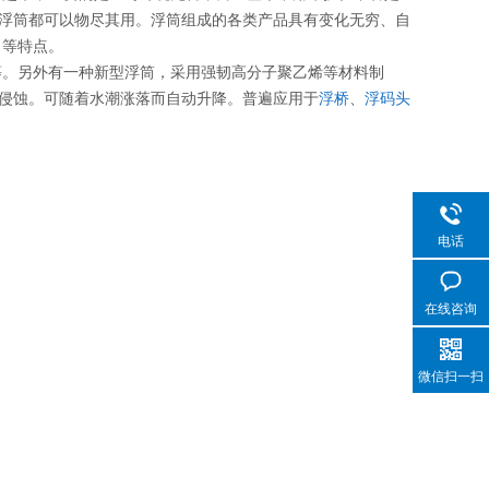
浮筒都可以物尽其用。浮筒组成的各类产品具有变化无穷、自
 等特点。
等。另外有一种新型浮筒，采用强韧高分子聚乙烯等材料制
侵蚀。可随着水潮涨落而自动升降。普遍应用于
浮桥
、
浮码头
电话
在线咨询
微信扫一扫