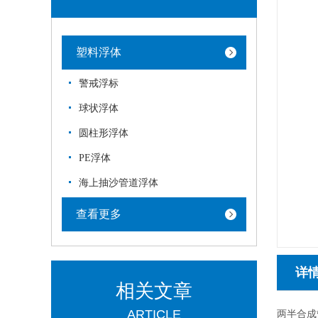
塑料浮体
警戒浮标
球状浮体
圆柱形浮体
PE浮体
海上抽沙管道浮体
查看更多
详
相关文章
ARTICLE
两半合成