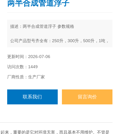
两半合成管道浮子
描述：两半合成管道浮子 参数规格
公司产品型号齐全有：250升，300升，500升，1吨，
1.5吨，2吨，3吨,4吨，5吨,6吨，8吨，10吨，15吨，
20吨，25吨，30吨，40吨，50吨
更新时间：2026-07-06
访问次数：1449
厂商性质：生产厂家
联系我们
留言询价
行起来，重要的是它对环境无害，而且基本不用维护。不管是