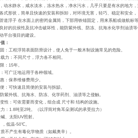
，动水静水，咸水淡水，冻水热水，净水污水，几乎只要是有水的地方，
各式形状，简单且快速的安装和拆卸，对环境无害，轻巧、稳定和安全，
管道浮子
在水面上的密闭金属筒，下部用铁锚固定，用来系船或做航标
良好的抗侯性及抗冲击破坏性，能防紫外线、防冻、抗海水化学剂油渍等
动平台项目的建设。
价值：
全稳固：工程浮筒表面防滑设计，使人免于一般木制设施常见的危险。
高承载力：
。
不同尺寸，浮力各不相同
年限：15年。
用途：可广泛地运用于各种领域。
济实惠：保养维修费用少。
拆简便：可快速且简便的安装与拆缷。
性：防紫外线、抗海水、防冻、化学药剂、油渍等之侵触。
动可变性：可依需要而变化，组合成 尺寸和 结构的设施。
拉力：1.8吨至2吨。（以浮筒对角耳朵测试的承受拉力）
酸碱、太阳UV照射。
 ，低温-50℃。
材质不产生有毒化学物质（如戴奥辛）。