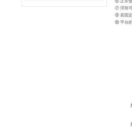
⑥ 正常
⑦ 浮筒
⑨ 若固
⑩ 平台