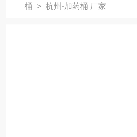
桶
> 杭州-加药桶 厂家