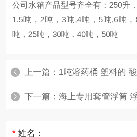
公司水箱产品型号齐全有：
250
升
1.5
吨，
2
吨，
3
吨
,4
吨，
5
吨
,6
吨，
吨，
25
吨，
30
吨，
40
吨，
50
吨
上一篇：
1吨溶药桶 塑料的 
下一篇：
海上专用套管浮筒 浮
*
姓名：