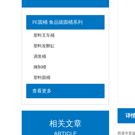
PE圆桶 食品级圆桶系列
塑料叉车桶
塑料发酵缸
调浆桶
腌制桶
塑料圆桶
查看更多
详
相关文章
ARTICLE
慈溪市君