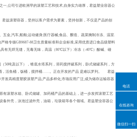
一,公司引进欧洲早的滚塑工艺和技术,自身实力雄厚，君益塑业容器公
。君益滚塑容器，坚持以客户需求为要素，坚持创新，不仅是产品的创
,汽车,船舶;运动健身;医疗器械;食品、酿造、蔬菜腌制冷冻、温室.
格专循GB9687-88卫生质量标准和企业标准,采用优质进口食品级塑料
品具有无焊无缝，无毒无味，高温（80℃以下）冷冻（-40℃）酸碱、碰
（50吨及以下），锥底水塔系列，溶药搅拌罐系列，卧式储罐系列，方
桶，活鱼桶，饭桶，搅拌桶……。正在开发的产品 是难以罗列。 君益
开发高精度塑胶滚塑产品;产品多样化;市场应用广泛;成为储存运输容器
电话
原有滚塑水箱、卧式储罐、加药桶产品的基础上，进一步发挥滚塑工艺
设备外壳，泳池过滤外壳，油箱，垃圾箱等各个领域。君益塑业容器公
在线咨询
微信扫一扫