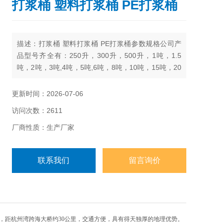
打浆桶 塑料打浆桶 PE打浆桶
描述：打浆桶 塑料打浆桶 PE打浆桶​参数规格公司产
品型号齐全有：250升，300升，500升，1吨，1.5
吨，2吨，3吨,4吨，5吨,6吨，8吨，10吨，15吨，20
吨，25吨，30吨，40吨，50吨
更新时间：2026-07-06
访问次数：2611
厂商性质：生产厂家
联系我们
留言询价
，距杭州湾跨海大桥约30公里，交通方便，具有得天独厚的地理优势。