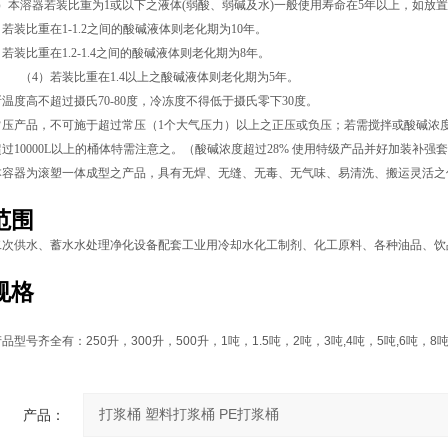
）本溶器若装比重为1或以下之液体(弱酸、弱碱及水)一般使用寿命在5年以上，如放
比重在1-1.2之间的酸碱液体则老化期为
10
年。
比重在1.2-1.4之间的酸碱液体则老化期为
8
年。
装比重在1.4以上之酸碱液体则老化期为
5
年。
温度高不超过摄氏70-80度，冷冻度不得低于摄氏零下30度。
压产品，不可施于超过常压（1个大气压力）以上之正压或负压；若需搅拌或酸碱浓度
过10000L以上的桶体特需注意之。（
酸碱
浓度超过28% 使用特级产品并好加装补强
本容器为滚塑一体成型之产品，具有无焊、无缝、无毒、无气味、易清洗、搬运灵活之
范围
二次供水、蓄水水处理净化设备配套工业用冷却水化工制剂、化工原料、各种油品、饮
规格
产品型号齐全有：
250
升，
300
升，
500
升，
1
吨，
1.5
吨，
2
吨，
3
吨
,4
吨，
5
吨
,6
吨，
8
产品：