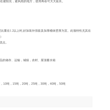
置在避阳光，避风雨的地方，使用寿命可大大延长。
比重在1.2以上时,好加装补强套及加厚桶体壁厚为宜。此项特性尤其在
套）
优点。
品的储存、运输，城镇，农村、屋顶蓄水箱
吨，
10
吨，
15
吨，
20
吨，
25
吨，
30
吨，
40
吨，
50
吨