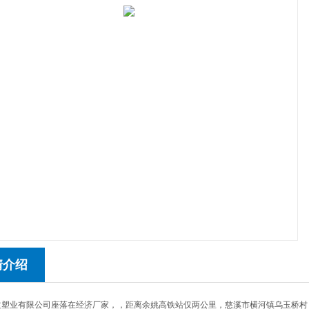
情介绍
益塑业有限公司座落在经济厂家，，距离余姚高铁站仅两公里，慈溪市横河镇乌玉桥村