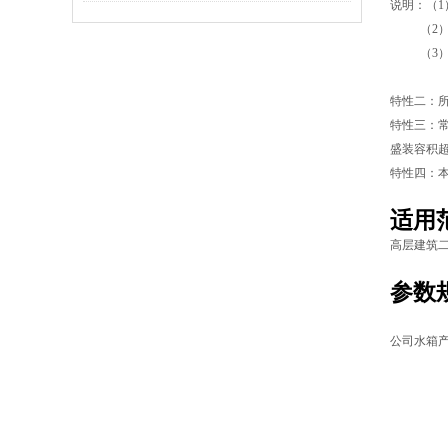
说明：（1
（2）若装
（3）若装
（4）若
特性二：所
特性三：常
盛装容积超
特性四：
适用
高层建筑
参数
公司水箱