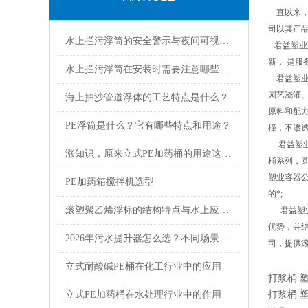
一直以来
司以其产
水上拦污浮筒的安全警示与夜间可视性设计方案
君益塑业
新， 是
水上拦污浮筒在安装时需要注意哪些事项？
君益塑业容
园艺浇灌、
海上抽沙管道浮体的工艺特点是什么？
原料和配方
PE浮筒是什么？它有哪些特点和用途？
撞，不渗
君益塑业
涨知识，原来立式PE加药桶的用途这么多
桶系列，
塑业容器公
PE加药箱搅拌机选型
的*;
滚塑聚乙烯浮标的结构特点与水上应用优势
君益塑业
优势，并
2026年污水提升器怎么选？不同场景选购参数与避坑指南
司，提供
立式耐酸碱PE桶在化工行业中的应用
打浆桶 
打浆桶 
立式PE加药桶在水处理行业中的作用