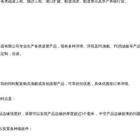
于各类疏浚工程、抽沙工程、港口扩建、航道清淤、航道警示及水产养殖行业。
容器有限公司专业生产各类滚塑产品，现有多种浮球、浮筒及PE渔船、PE挡油板等产
模定制，洽谈。
浮筒的同时配套购买渔船或其他滚塑产品，可享折扣优惠，具体优惠按订单详情。
的特点是：
品边缘强度好，滚塑可以实现产品边缘的厚度超过5个毫米， 中空产品边缘较薄的问
可以安置各种镶嵌件；