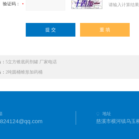
验证码：
请输入计算结果
条：
5立方锥底药剂罐 厂家电话
条：
2吨圆桶锥形加药桶
箱
地址
3824124@qq.com
慈溪市横河镇乌玉