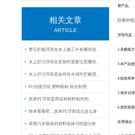
塑产品。
相关文章
防紫外线
ARTICLE
浮筒均是
警示拦截浮筒在水上施工中有哪些优势？
2.承载能
水上拦污浮筒在安装时需要注意哪些事项？
3.本产品
水上拦污浮筒是如何在水域中拦截漂浮物的？
4.组装简
PE抬揽浮筒 塑料航标 组合利用
5.造价合
原来PE浮筒是用这种材料制作的
6.造型美
快来看看吧，原来PE浮筒优点这么多
应用场合
滚塑污水箱体的材料选择与性能分析