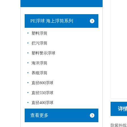
PE浮球 海上浮筒系列
塑料浮筒
拦污浮筒
塑料警示浮球
海洋浮筒
养殖浮筒
直径800浮球
直径550浮球
直径400浮球
详
查看更多
防紫外线