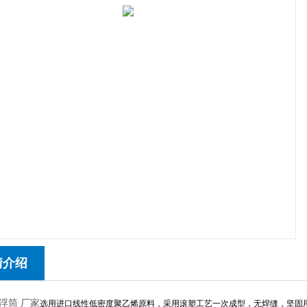
情介绍
浮筒 厂家
选用进口线性低密度聚乙烯原料，采用滚塑工艺一次成型，无焊缝，坚固