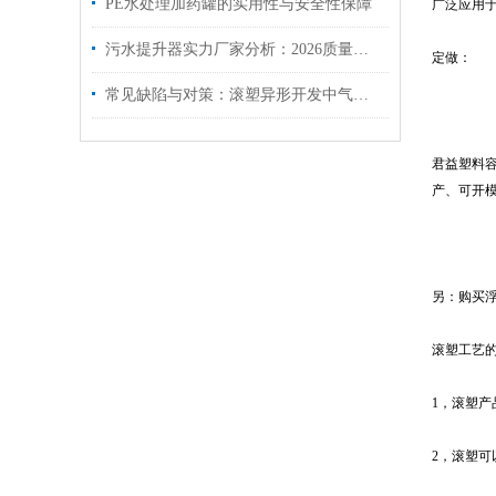
PE水处理加药罐的实用性与安全性保障
广泛应用
污水提升器实力厂家分析：2026质量口碑双优的品牌推荐
定做：
常见缺陷与对策：滚塑异形开发中气泡、缩孔、翘曲的解决方案
君益塑料
产、可开
另：购买
滚塑工艺
1，滚塑产
2，滚塑