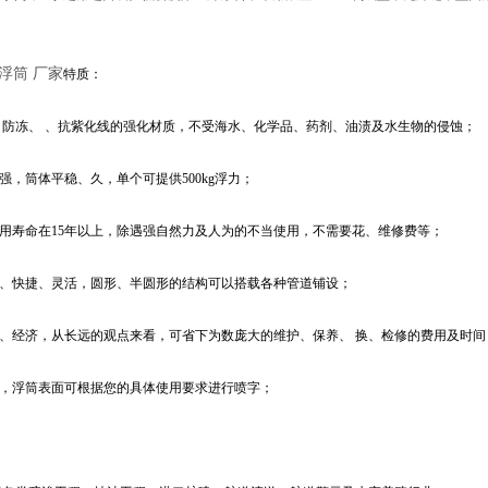
浮筒 厂家
特质：
、防冻、 、抗紫化线的强化材质，不受海水、化学品、药剂、油渍及水生物的侵蚀；
力强，筒体平稳、久，单个可提供500kg浮力；
使用寿命在15年以上，除遇强自然力及人为的不当使用，不需要花、维修费等；
单、快捷、灵活，圆形、半圆形的结构可以搭载各种管道铺设；
理、经济，从长远的观点来看，可省下为数庞大的维护、保养、 换、检修的费用及时间
观，浮筒表面可根据您的具体使用要求进行喷字；
：