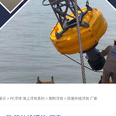
>
>
> 防紫外线浮筒 厂家
展示
PE浮球 海上浮筒系列
塑料浮筒