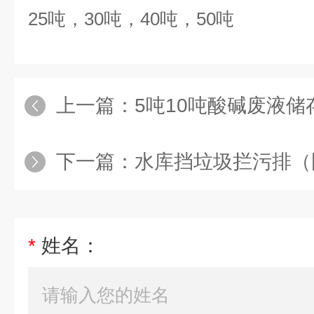
25
吨，
30
吨，
40
吨，
50
吨
上一篇：
5吨10吨酸碱废液储
下一篇：
水库挡垃圾拦污排（
*
姓名：