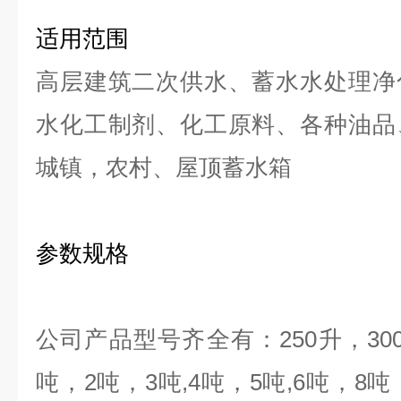
适用范围
高层建筑二次供水、蓄水水处理净
水化工制剂、化工原料、各种油品
城镇，农村、屋顶蓄水箱
参数规格
公司产品型号齐全有：
250
升，
30
吨，
2
吨，
3
吨
,4
吨，
5
吨
,6
吨，
8
吨