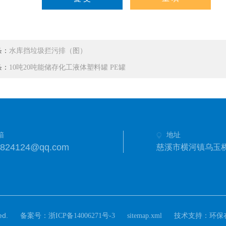
条：
水库挡垃圾拦污排（图）
条：
10吨20吨能储存化工液体塑料罐 PE罐
箱
地址
3824124@qq.com
慈溪市横河镇乌玉
d.
备案号：
技术支持：
浙ICP备14006271号-3
sitemap.xml
环保