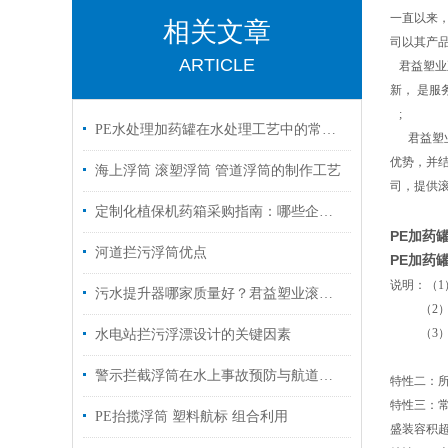
一直以来
相关文章
司以其产
ARTICLE
君益塑业
新， 是
;
PE水处理加药罐在水处理工艺中的常见用途
君益塑业
优势，并
海上浮筒 滚塑浮筒 管道浮筒的制作工艺
司，提供
定制化植保机药箱采购指南：哪些企业支持按需开模、快速打样与批量交付？​
PE加药
河道拦污浮筒优点
PE加药
说明：（1
污水提升器哪家质量好？君益塑业滚塑污水提升设备技术详解
（2）若装
（3）若装
水电站拦污浮漂设计的关键因素
（4）若
警示拦截浮筒在水上事故预防与航道隔离中的关键作用
特性二：所
特性三：常
PE抬揽浮筒 塑料航标 组合利用
盛装容积超