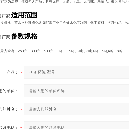
本容器为滚塑一体成型之产品，具有无焊、无缝、无毒、无气味、易清洗、搬运灵活之
适用范围
罐 厂家
二次供水、蓄水水处理净化设备配套工业用冷却水化工制剂、化工原料、各种油品、饮
参数规格
罐 厂家
型号齐全有：
250
升，
300
升，
500
升，
1
吨，
1.5
吨，
2
吨，
3
吨
,4
吨，
5
吨
,6
吨，
8
吨，
1
产品：
您的单位：
您的姓名：
联系电话：