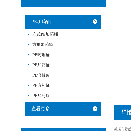
PE加药箱
立式PE加药桶
方形加药箱
PE药剂桶
PE加药桶
PE溶解罐
PE溶药桶
PE加药罐
查看更多
详
慈溪市君