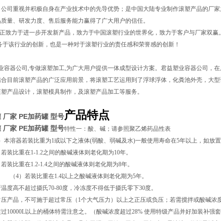
，公司重视并积极自身在产业技术中的先导优势；是中国大陆专业制作滚塑产品的厂家之
品质量、研发力度、售后服务能力赢得了广大用户的信任。
正致力于进一步开发新产品，致力于中国滚塑行业的世界化，致力于客户与厂家双赢
服务于该行业的创新，也是一种对于滚塑行业的责任感和荣誉感的创新！
容器公司,专做滚塑加工,为广大用户提供一体成型设计方案。君益塑业容器公司，在
结合目前滚塑产品的广泛应用前景，将滚塑工艺运用到了浮球浮体，化粪池外壳，大型
滚塑产品设计，滚塑模具制作，及滚塑产品加工等服务。
产品特点
罐 厂家
PE加药罐 型号
罐 厂家
PE加药罐 型号
特性一：酸、碱；请参照聚乙烯药品性表
）本溶器若装比重为1或以下之液体(弱酸、弱碱及水)一般使用寿命在5年以上，如放
比重在1-1.2之间的酸碱液体则老化期为
10
年。
比重在1.2-1.4之间的酸碱液体则老化期为
8
年。
装比重在1.4以上之酸碱液体则老化期为
5
年。
温度高不超过摄氏70-80度，冷冻度不得低于摄氏零下30度。
压产品，不可施于超过常压（1个大气压力）以上之正压或负压；若需搅拌或酸碱浓度
过10000L以上的桶体特需注意之。（
酸碱
浓度超过28% 使用特级产品并好加装补强