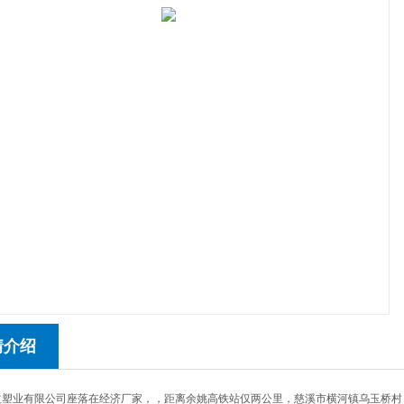
情介绍
益塑业有限公司座落在经济厂家，，距离余姚高铁站仅两公里，慈溪市横河镇乌玉桥村