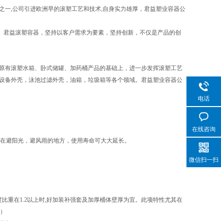
一,公司引进欧洲早的滚塑工艺和技术,自身实力雄厚，君益塑业容器公
。君益滚塑容器，坚持以客户需求为要素，坚持创新，不仅是产品的创
原有滚塑水箱、卧式储罐、加药桶产品的基础上，进一步发挥滚塑工艺
设备外壳，泳池过滤外壳，油箱，垃圾箱等各个领域。君益塑业容器公
电话
在线咨询
置在避阳光，避风雨的地方，使用寿命可大大延长。
微信扫一扫
比重在1.2以上时,好加装补强套及加厚桶体壁厚为宜。此项特性尤其在
套）