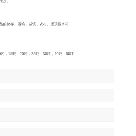
优点。
品的储存、运输，城镇，农村、屋顶蓄水箱
0
吨，
15
吨，
20
吨，
25
吨，
30
吨，
40
吨，
50
吨