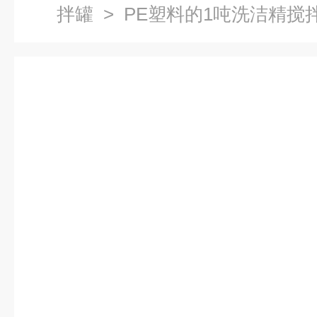
拌罐
> PE塑料的1吨洗洁精搅