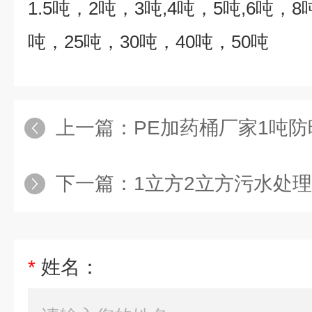
1.5
吨，
2
吨，
3
吨
,4
吨，
5
吨
,6
吨，
8
吨，
25
吨，
30
吨，
40
吨，
50
吨
上一篇：
PE加药桶厂家1吨
下一篇：
1立方2立方污水处
*
姓名：