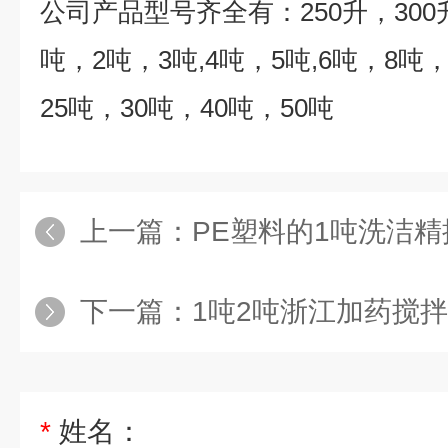
公司产品型号齐全有：
250
升，
300
吨，
2
吨，
3
吨
,4
吨，
5
吨
,6
吨，
8
吨
25
吨，
30
吨，
40
吨，
50
吨
上一篇：
PE塑料的1吨洗洁
下一篇：
1吨2吨浙江加药搅拌
*
姓名：