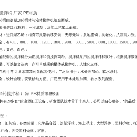
搅拌桶 厂家 PE材质
加药桶由滚塑加药桶体与液体搅拌机组合而成。
采用进口PE原料，一次成型，滚塑工艺加工而成。
主材：进口聚乙烯；桶身可灵活转移安装，无毒无味，质地坚韧，抗老化，抗震能力强
40L， 80L， 100L，120L，180L，200L，300L，500L，800L, 1000L, 1500L，200
色：黄色、白色；
桶配套的搅拌机分为正搅拌和侧搅拌两种。搅拌机采用的搅拌杆和浆叶，根据搅拌液体的
拌桶，可以整套选购，亦可单独采购桶体或搅拌机，人性化选择。
搅拌机可与 计量泵或加药泵配套使用，广泛应用于：水处理加药、软水系列。
齐全，设计合理，安装移动方便。广泛应用于水处理加药、软水系列配套。
加药搅拌桶 厂家 PE材质
滚塑设备
有20多套*的滚塑加工设备，研发团队技术骨干十余人，公司以贴心服务，*的品质
产品：
水箱，加药箱，各类储罐，化学品容器，滚塑浮球，海上浮球，大型浮体，塑料护栏，
水产桶，各类塑料壳体，容器。