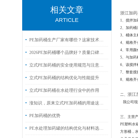
相关文章
浙江加药
ARTICLE
1、搅拌
2、加药桶
3、桶体
PE加药桶生产厂家有哪些？这家技术强、可定制、交货快
4、规格齐全，有
4、常用颜
2026PE加药桶哪个品牌好？质量口碑、技术实力、性价比全面解析
5、与加药
6、该搅
立式PE加药桶的安全使用规范与注意事项
7、整套
立式PE加药桶的结构优化与性能提升
8、规格
立式PE加药桶在水处理行业中的作用
浙江
二、
我公司现拥
涨知识，原来立式PE加药桶的用途这么多
PE加药桶的优势
三、
主营
PE塑料
PE水处理加药罐的结构优化与材料选择分析
方形桶，