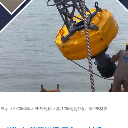
>
>
> 浙江加药搅拌桶 厂家 PE材质
品展示
PE加药箱
PE加药桶