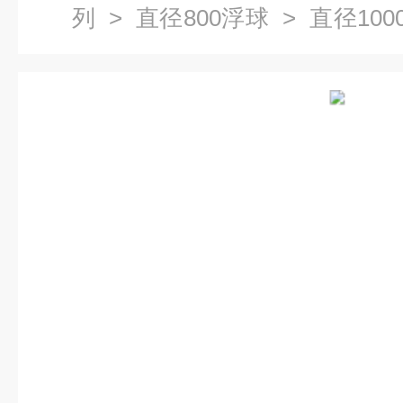
列
>
直径800浮球
> 直径10
球 厂家