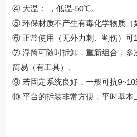
④ 大温： ，低温-50℃。
⑤ 环保材质不产生有毒化学物质（
⑥ 正常使用（无外力刺、割伤）可
⑦ 浮筒可随时拆卸，重新组合，多
简易（有工具）。
⑨ 若固定系统良好，一般可抗9~10
⑩ 平台的拆装非常方便，平时基本