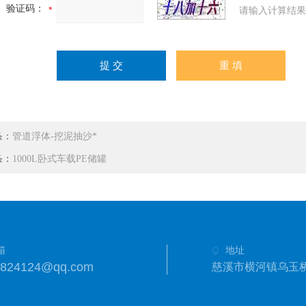
验证码：
请输入计算结果
条：
管道浮体-挖泥抽沙*
条：
1000L卧式车载PE储罐
箱
地址
3824124@qq.com
慈溪市横河镇乌玉