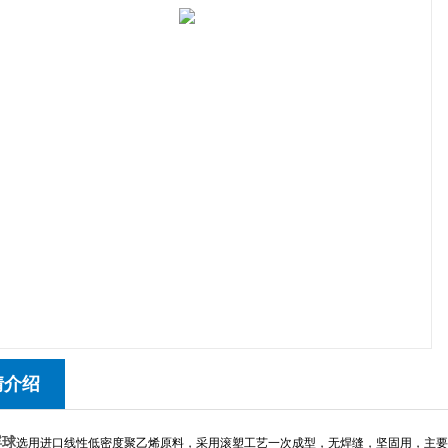
情介绍
浮球
选用进口线性低密度聚乙烯原料，采用滚塑工艺一次成型，无焊缝，坚固用，主要