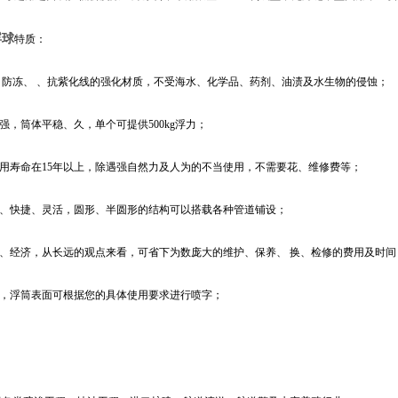
浮球
特质：
、防冻、 、抗紫化线的强化材质，不受海水、化学品、药剂、油渍及水生物的侵蚀；
力强，筒体平稳、久，单个可提供500kg浮力；
使用寿命在15年以上，除遇强自然力及人为的不当使用，不需要花、维修费等；
单、快捷、灵活，圆形、半圆形的结构可以搭载各种管道铺设；
理、经济，从长远的观点来看，可省下为数庞大的维护、保养、 换、检修的费用及时间
观，浮筒表面可根据您的具体使用要求进行喷字；
：