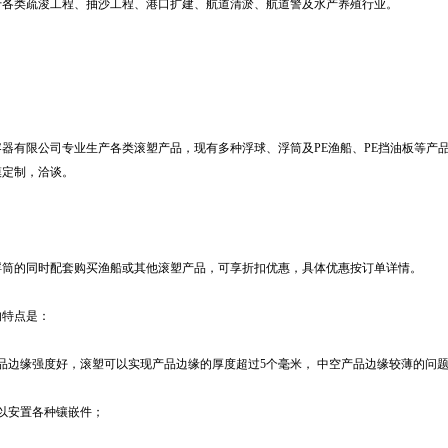
于各类疏浚工程、抽沙工程、港口扩建、航道清淤、航道警及水产养殖行业。
容器有限公司专业生产各类滚塑产品，现有多种浮球、浮筒及PE渔船、PE挡油板等产
模定制，洽谈。
浮筒的同时配套购买渔船或其他滚塑产品，可享折扣优惠，具体优惠按订单详情。
的特点是：
品边缘强度好，滚塑可以实现产品边缘的厚度超过5个毫米， 中空产品边缘较薄的问
可以安置各种镶嵌件；