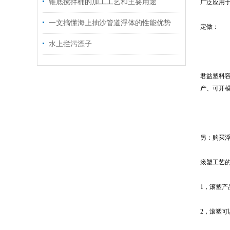
锥底搅拌桶的加工工艺和主要用途
广泛应用
一文搞懂海上抽沙管道浮体的性能优势
定做：
水上拦污漂子
君益塑料
产、可开
另：购买
滚塑工艺
1，滚塑产
2，滚塑