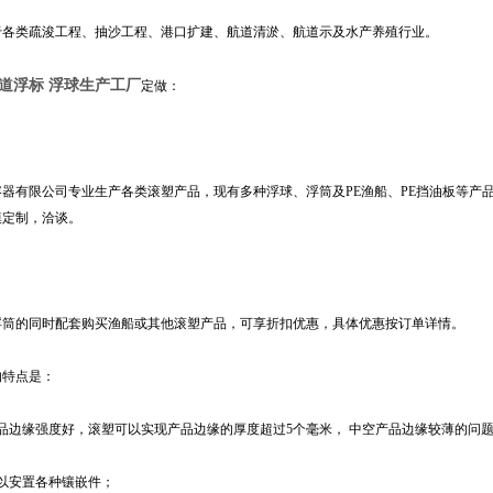
于各类疏浚工程、抽沙工程、港口扩建、航道清淤、航道示及水产养殖行业。
道浮标 浮球生产工厂
定做：
容器有限公司专业生产各类滚塑产品，现有多种浮球、浮筒及PE渔船、PE挡油板等产
模定制，洽谈。
浮筒的同时配套购买渔船或其他滚塑产品，可享折扣优惠，具体优惠按订单详情。
的特点是：
品边缘强度好，滚塑可以实现产品边缘的厚度超过5个毫米， 中空产品边缘较薄的问
可以安置各种镶嵌件；