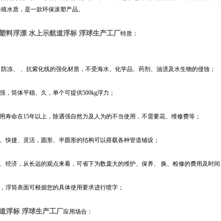
养殖水质，是一款环保滚塑产品。
塑料浮漂
水上示航道浮标 浮球生产工厂
特质：
、防冻、 、抗紫化线的强化材质，不受海水、化学品、药剂、油渍及水生物的侵蚀；
力强，筒体平稳、久，单个可提供500kg浮力；
使用寿命在15年以上，除遇强自然力及人为的不当使用，不需要花、维修费等；
单、快捷、灵活，圆形、半圆形的结构可以搭载各种管道铺设；
理、经济，从长远的观点来看，可省下为数庞大的维护、保养、 换、检修的费用及时间
观，浮筒表面可根据您的具体使用要求进行喷字；
道浮标 浮球生产工厂
应用场合：