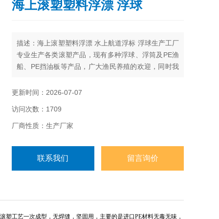
海上滚塑塑料浮漂 浮球
描述：海上滚塑塑料浮漂 水上航道浮标 浮球生产工厂
专业生产各类滚塑产品，现有多种浮球、浮筒及PE渔
船、PE挡油板等产品，广大渔民养殖的欢迎，同时我
们承接给类复杂形状的PE产品的开发生产、可开模定
制，洽谈。
更新时间：2026-07-07
访问次数：1709
厂商性质：生产厂家
联系我们
留言询价
滚塑工艺一次成型，无焊缝，坚固用，主要的是进口PE材料无毒无味，