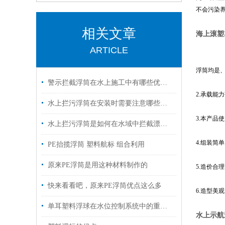
不会污染
相关文章
海上滚塑
ARTICLE
浮筒均是
警示拦截浮筒在水上施工中有哪些优势？
2.承载能
水上拦污浮筒在安装时需要注意哪些事项？
3.本产品
水上拦污浮筒是如何在水域中拦截漂浮物的？
4.组装简
PE抬揽浮筒 塑料航标 组合利用
原来PE浮筒是用这种材料制作的
5.造价合
快来看看吧，原来PE浮筒优点这么多
6.造型美
单耳塑料浮球在水位控制系统中的重要性
水上示航