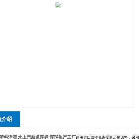
情介绍
塑料浮漂
水上示航道浮标 浮球生产工厂
选用进口线性低密度聚乙烯原料，采用