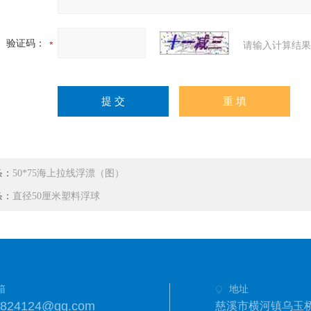
验证码：
请输入计算结果
条：
50*75海上拉线浮漂（图）
条：
直径50厘米塑料浮球
箱
地址
3824124@qq.com
慈溪市横河镇乌玉