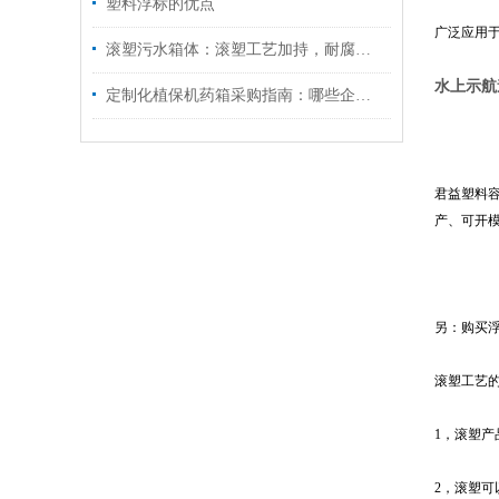
塑料浮标的优点
广泛应用
滚塑污水箱体：滚塑工艺加持，耐腐抗冲击适配污水场景
水上示航
定制化植保机药箱采购指南：哪些企业支持按需开模、快速打样与批量交付？​
君益塑料
产、可开
另：购买
滚塑工艺
1，滚塑产
2，滚塑