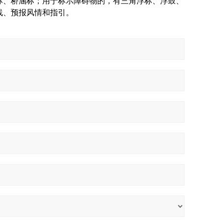
标、桥涵标；用于标示障碍物的，有三角浮标、浮鼓、
线、预报风情和指引。