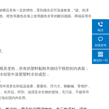
耐晒且具有一定的弹性，受到撞击后可迅速恢复，*迹。色泽
色、橙色等颜色在海上使用颜色非常的醒目靓丽。两端采用吊
。
电话
在线咨询
型。
微信扫一扫
使模具变热，所有的塑料黏附并烧结于模腔的内表面；
冷却室中滚塑塑料冷却成型；
。
自然环境变化和低温侵袭，重量轻、浮力大、耐酸碱、零维护、
水、化学品、药剂、油渍及水生物的侵蚀，无污染、不破坏环
泛地在国内外应用。