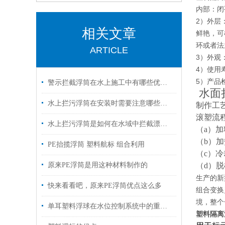
内部：闭
2）外层
相关文章
鲜艳，可
环或者法
ARTICLE
3）外观
4）使用
5）产品
警示拦截浮筒在水上施工中有哪些优势？
水面
水上拦污浮筒在安装时需要注意哪些事项？
制作工
滚塑流
水上拦污浮筒是如何在水域中拦截漂浮物的？
（a）
（b）
PE抬揽浮筒 塑料航标 组合利用
（c）
原来PE浮筒是用这种材料制作的
（d）
生产的新
快来看看吧，原来PE浮筒优点这么多
组合变换
境，整个
单耳塑料浮球在水位控制系统中的重要性
塑料隔离