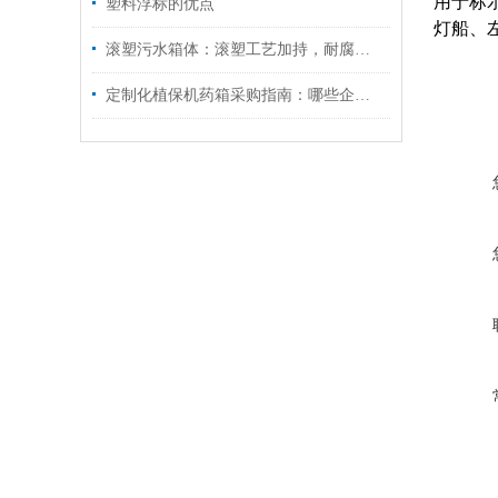
用于标
塑料浮标的优点
灯船、
滚塑污水箱体：滚塑工艺加持，耐腐抗冲击适配污水场景
定制化植保机药箱采购指南：哪些企业支持按需开模、快速打样与批量交付？​