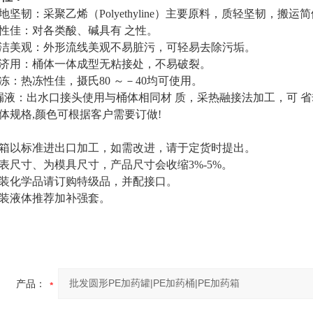
坚韧：采聚乙烯（Polyethyline）主要原料，质轻坚韧，搬运
性佳：对各类酸、碱具有 之性。
洁美观：外形流线美观不易脏污，可轻易去除污垢。
济用：桶体一体成型无粘接处，不易破裂。
：热冻性佳，摄氏80 ～－40均可使用。
漏液：出水口接头使用与桶体相同材 质，采热融接法加工，可 省
体规格,颜色可根据客户需要订做!
箱以标准进出口加工，如需改进，请于定货时提出。
表尺寸、为模具尺寸，产品尺寸会收缩3%-5%。
装化学品请订购特级品，并配接口。
装液体推荐加补强套。
产品：