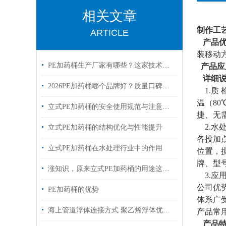
相关文章
制作工
ARTICLE
产品
装移动
PE加药桶生产厂家有哪些？这家技术强、可定制、交货快
产品应
详细说
2026PE加药桶哪个品牌好？质量口碑、技术实力、性价比全面解析
1.质
温（8
立式PE加药桶的安全使用规范与注意事项
捷、无
2.水
立式PE加药桶的结构优化与性能提升
各投加
立式PE加药桶在水处理行业中的作用
位置，
牌、型
涨知识，原来立式PE加药桶的用途这么多
3.应
公司优
PE加药桶的优势
体系广
海上管道浮体连接方式 聚乙烯浮体优点 尺寸
产品常
产品