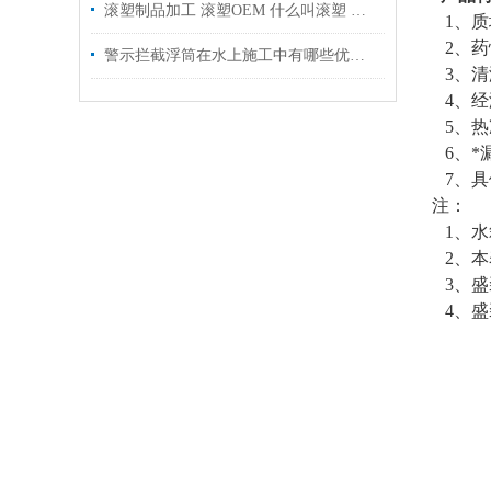
滚塑制品加工 滚塑OEM 什么叫滚塑 滚塑产品优点
1、质地
2、药
警示拦截浮筒在水上施工中有哪些优势？
3、清
4、经
5、热冻
6、*
7、具
注：
1、水
2、本
3、盛
4、盛