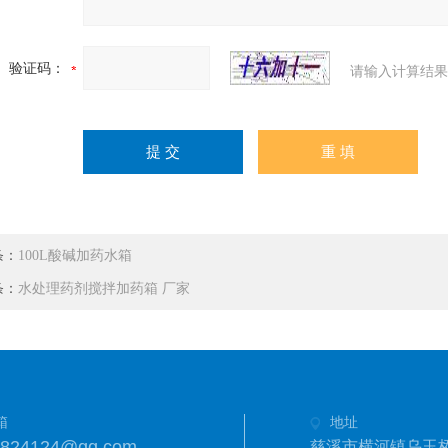
验证码：
请输入计算结果
条：
100L酸碱加药水箱
条：
水处理药剂搅拌加药箱 厂家
箱
地址
3824124@qq.com
慈溪市横河镇乌玉