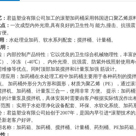
艺：
君益塑业有限公司加工的滚塑加药桶采用韩国进口聚乙烯原
优点：
一次成型内外光滑,具有良好的卫生性与 能力,撞击、抗强
方便。
用
：水处理业加药、软水系列配套；搅拌桶、计量桶。
明：
 检：内部控制产品特性：它以优良的卫生综合机械物理性，丰富
0℃）、冷冻 （-40℃）、内外光滑、抗强震、防紫外线照射使
需维修等优点。同时顶部加装搅拌和计量泵加强 筋设计。
处理应用：加药桶在水处理工程中加药桶主要用于各种药剂的搅
点。 加药桶外形分为方形和圆形，材质为聚乙烯（PE），通过
搅拌机、加药桶、计量泵三合一，使用非常 方便。 提示：加药
号的计量泵及搅拌机，具体安装时需要由客户根据实际情况作出
用范围： 实用于水处理净化设备配套、环保、水软化系统、加药
势：君益塑业有限公司始创于2007年，是国内早引进*滚塑技术
受新老客户好评。
用名称：加药箱、加药桶、搅拌桶、计量桶、药剂桶、PE加药箱、
特性：