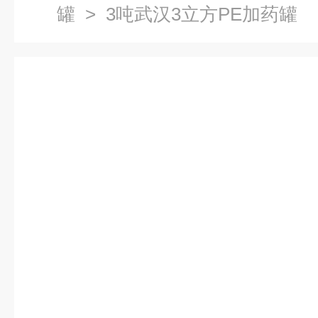
罐
> 3吨武汉3立方PE加药罐