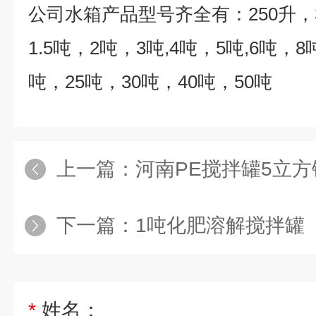
公司水箱产品型号齐全有：
250
升，
1.5
吨，
2
吨，
3
吨
,4
吨，
5
吨
,6
吨，
8
吨，
25
吨，
30
吨，
40
吨，
50
吨
上一篇：
河南PE搅拌罐5立
下一篇：
1吨化肥溶解搅拌罐
*
姓名：