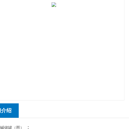
情介绍
：
酸碱储罐（图）