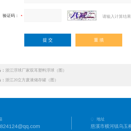
验证码：
请输入计算结果
条：
浙江浮球厂家双耳塑料浮球（图）
条：
浙江20立方废液储存罐（图）
箱
地址
3824124@qq.com
慈溪市横河镇乌玉