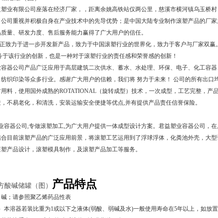
益塑业有限公司座落在经济厂家，，距离余姚高铁站仅两公里，慈溪市横河镇乌玉桥村
，公司重视并积极自身在产业技术中的先导优势；是中国大陆专业制作滚塑产品的厂家之
品质量、研发力度、售后服务能力赢得了广大用户的信任。
正致力于进一步开发新产品，致力于中国滚塑行业的世界化，致力于客户与厂家双赢
服务于该行业的创新，也是一种对于滚塑行业的责任感和荣誉感的创新！
器公司产品广泛应用于高层建筑二次供水、蓄水、水处理、环保、电子、化工容器、五金
纺织印染等众多行业。感谢广大用户的信赖，我们将 努力于未来！ 公司的所有出口均严
用料，使用国外成熟的ROTATIONAL（旋转成型）技术，一次成型，工艺完整，产
透，不易老化，和清洗，安装运输安全便捷等优点,并有提供产品责任信誉保险。
容器公司,专做滚塑加工,为广大用户提供一体成型设计方案。君益塑业容器公司，在
结合目前滚塑产品的广泛应用前景，将滚塑工艺运用到了浮球浮体，化粪池外壳，大型
滚塑产品设计，滚塑模具制作，及滚塑产品加工等服务。
产品特点
立方酸碱储罐（图）
、碱；请参照聚乙烯药品性表
）本溶器若装比重为1或以下之液体(弱酸、弱碱及水)一般使用寿命在5年以上，如放