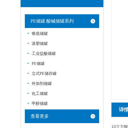
PE储罐 酸碱储罐系列
锥底储罐
滚塑储罐
工业盐酸储罐
PE储罐
立式PE储存罐
外加剂储罐
化工储罐
甲醇储罐
详
查看更多
10立方