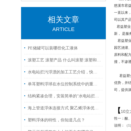
慈溪市君
一直以来
相关文章
司以其产
君益塑业
ARTICLE
新， 是
君益塑业容
园艺浇灌、
PE储罐可以装哪些化工液体
原料和配方
滚塑工艺 滚塑产品 什么叫滚塑 滚塑和吹塑的差别
撞，不渗
水电站拦污浮漂的加工工艺介绍，快来了解一下吧！
君益塑业
优势，并
单耳塑料浮球在水位控制系统中的重要性
司，提供
结构紧凑合理，安装简单的“水电站拦污浮漂”
海上管道浮体连接方式 聚乙烯浮体优点 尺寸
【
10
性一：酸
塑料浮体的特性，你知道几点？
说明：（1