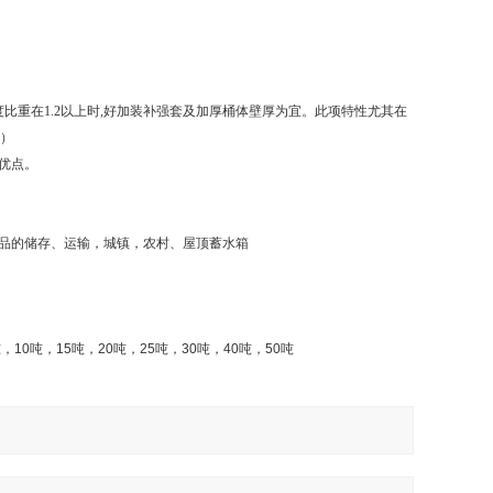
比重在1.2以上时,好加装补强套及加厚桶体壁厚为宜。此项特性尤其在
套）
优点。
品的储存、运输，城镇，农村、屋顶蓄水箱
吨，
10
吨，
15
吨，
20
吨，
25
吨，
30
吨，
40
吨，
50
吨