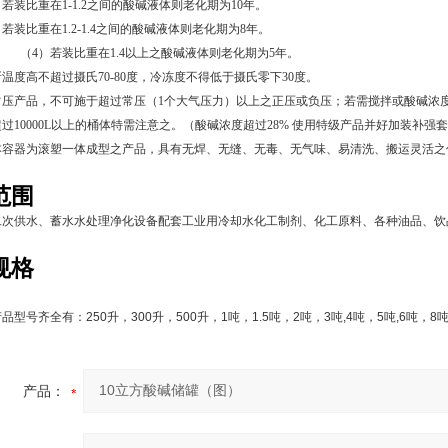
比重在1-1.2之间的酸碱液体则老化期为
10
年。
比重在1.2-1.4之间的酸碱液体则老化期为
8
年。
装比重在1.4以上之酸碱液体则老化期为
5
年。
温度高不超过摄氏70-80度，冷冻度不得低于摄氏零下30度。
压产品，不可施于超过常压（1个大气压力）以上之正压或负压；若需搅拌或酸碱浓度
过10000L以上的桶体特需注意之。（
酸碱
浓度超过28% 使用特级产品并好加装补强
本容器为滚塑一体成型之产品，具有无焊、无缝、无毒、无气味、易清洗、搬运灵活之
范围
二次供水、蓄水水处理净化设备配套工业用冷却水化工制剂、化工原料、各种油品、饮
规格
产品型号齐全有：
250
升，
300
升，
500
升，
1
吨，
1.5
吨，
2
吨，
3
吨
,4
吨，
5
吨
,6
吨，
8
产品：