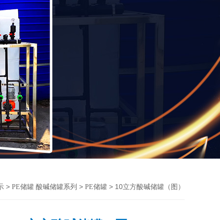
>
>
> 10立方酸碱储罐（图）
示
PE储罐 酸碱储罐系列
PE储罐