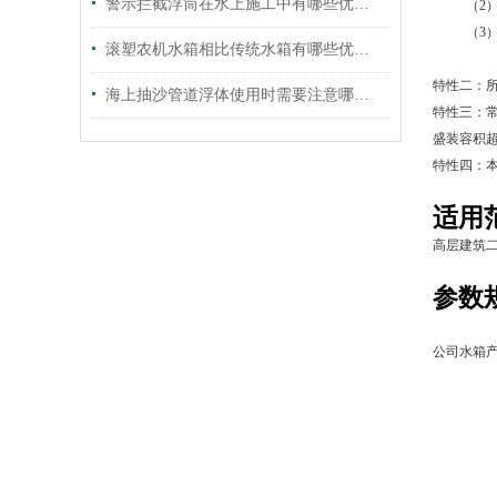
警示拦截浮筒在水上施工中有哪些优势？
（2）若装
（3）若装
滚塑农机水箱相比传统水箱有哪些优势？
（4）若
特性二：所
海上抽沙管道浮体使用时需要注意哪些方面
特性三：常
盛装容积超
特性四：
适用
高层建筑
参数
公司水箱