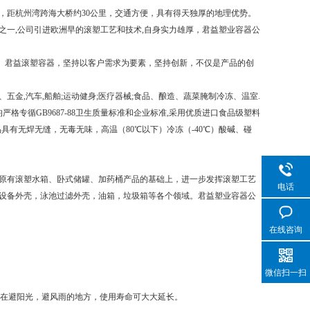
，距杭州湾跨海大桥约30公里，交通方便，具有得天独厚的地理优势。
一,公司引进欧洲早的滚塑工艺和技术,自身实力雄厚，君益塑业容器公
。君益滚塑容器，坚持以客户需求为要素，坚持创新，不仅是产品的创
,汽车,船舶;运动健身;医疗器械;食品、酿造、蔬菜腌制冷冻、温室.
格专循GB9687-88卫生质量标准和企业标准,采用优质进口食品级塑料
品具有无焊无缝，无毒无味，高温（80℃以下）冷冻（-40℃）酸碱、碰
原有滚塑水箱、卧式储罐、加药桶产品的基础上，进一步发挥滚塑工艺
电话
设备外壳，泳池过滤外壳，油箱，垃圾箱等各个领域。君益塑业容器公
在线咨询
微信扫一扫
置在避阳光，避风雨的地方，使用寿命可大大延长。