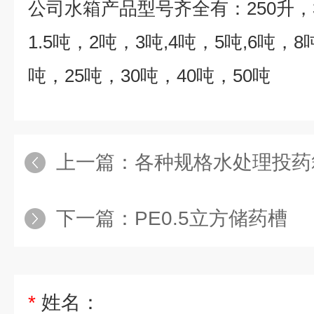
公司水箱产品型号齐全有：
250
升，
1.5
吨，
2
吨，
3
吨
,4
吨，
5
吨
,6
吨，
8
吨，
25
吨，
30
吨，
40
吨，
50
吨
上一篇：
各种规格水处理投药
下一篇：
PE0.5立方储药槽
*
姓名：