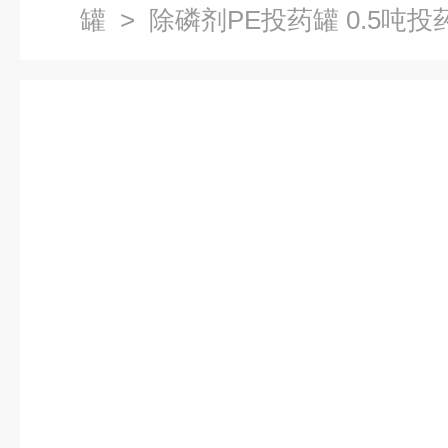
罐
> 除磷剂PE投药罐 0.5吨投