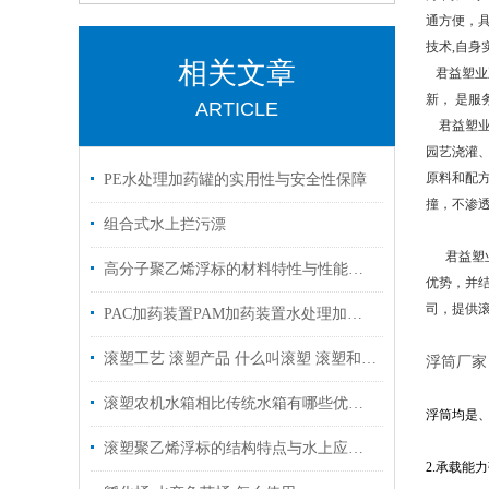
通方便，
技术,自
相关文章
君益塑业
新， 是
ARTICLE
君益塑业容
园艺浇灌、
原料和配方
PE水处理加药罐的实用性与安全性保障
撞，不渗
组合式水上拦污漂
君益塑业
高分子聚乙烯浮标的材料特性与性能分析
优势，并
司，提供
PAC加药装置PAM加药装置水处理加药装置污水加药装置
滚塑工艺 滚塑产品 什么叫滚塑 滚塑和吹塑的差别
浮筒厂家
滚塑农机水箱相比传统水箱有哪些优势？
浮筒均是
滚塑聚乙烯浮标的结构特点与水上应用优势
2.承载能