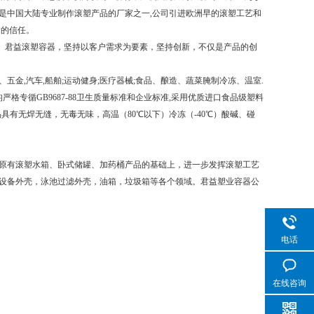
是中国大陆专业制作滚塑产品的厂家之一,公司引进欧洲早的滚塑工艺和
户的信任。
。君益滚塑容器，坚持以客户需求为要素，坚持创新，不仅是产品的创
,汽车,船舶;运动健身;医疗器械;食品、酿造、蔬菜腌制冷冻、温室.
格专循GB9687-88卫生质量标准和企业标准,采用优质进口食品级塑料
品具有无焊无缝，无毒无味，高温（80℃以下）冷冻（-40℃）酸碱、碰
原有滚塑水箱、卧式储罐、加药桶产品的基础上，进一步发挥滚塑工艺
设备外壳，泳池过滤外壳，油箱，垃圾箱等各个领域。君益塑业容器公
电话
在线咨询