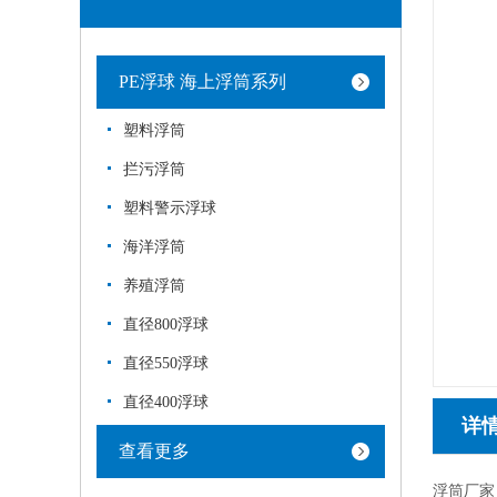
PE浮球 海上浮筒系列
塑料浮筒
拦污浮筒
塑料警示浮球
海洋浮筒
养殖浮筒
直径800浮球
直径550浮球
直径400浮球
详
查看更多
浮筒厂家