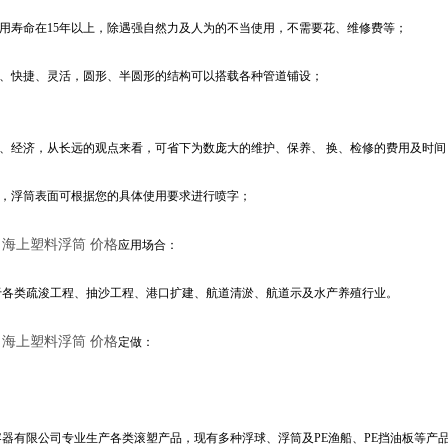
使用寿命在15年以上，除遇强自然力及人为的不当使用，不需要花、维修费等；
单、快捷、灵活，圆形、半圆形的结构可以搭载各种管道铺设；
理、经济，从长远的观点来看，可省下为数庞大的维护、保养、 换、检修的费用及时间
观，浮筒表面可根据您的具体使用要求进行喷字；
 海上塑料浮筒 价格
应用场合：
于各类疏浚工程、抽沙工程、港口扩建、航道清淤、航道示及水产养殖行业。
 海上塑料浮筒 价格
定做：
容器有限公司专业生产各类滚塑产品，现有多种浮球、浮筒及PE渔船、PE挡油板等产