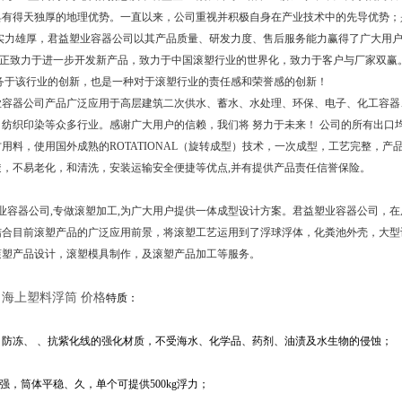
具有得天独厚的地理优势。一直以来，公司重视并积极自身在产业技术中的先导优势；
身实力雄厚，君益塑业容器公司以其产品质量、研发力度、售后服务能力赢得了广大用
正致力于进一步开发新产品，致力于中国滚塑行业的世界化，致力于客户与厂家双赢
服务于该行业的创新，也是一种对于滚塑行业的责任感和荣誉感的创新！
器公司产品广泛应用于高层建筑二次供水、蓄水、水处理、环保、电子、化工容器、五金
纺织印染等众多行业。感谢广大用户的信赖，我们将 努力于未来！ 公司的所有出口均严
用料，使用国外成熟的ROTATIONAL（旋转成型）技术，一次成型，工艺完整，产
透，不易老化，和清洗，安装运输安全便捷等优点,并有提供产品责任信誉保险。
容器公司,专做滚塑加工,为广大用户提供一体成型设计方案。君益塑业容器公司，在
结合目前滚塑产品的广泛应用前景，将滚塑工艺运用到了浮球浮体，化粪池外壳，大型
滚塑产品设计，滚塑模具制作，及滚塑产品加工等服务。
 海上塑料浮筒 价格
特质：
、防冻、 、抗紫化线的强化材质，不受海水、化学品、药剂、油渍及水生物的侵蚀；
力强，筒体平稳、久，单个可提供500kg浮力；