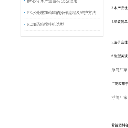
孵化桶 水产鱼苗桶 怎么使用
3.本产品
PE水处理加药罐的操作流程及维护方法
4.组装简
PE加药箱搅拌机选型
5.造价合
6.造型美
浮筒厂家
广泛应用
浮筒厂家
君益塑料