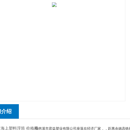
情介绍
 海上塑料浮筒 价格
格
慈溪市君益塑业有限公司座落在经济厂家，，距离余姚高铁