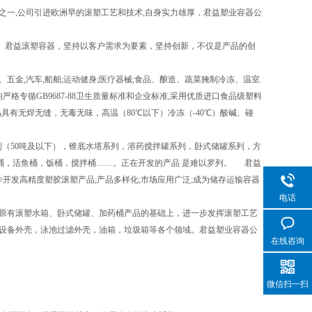
一,公司引进欧洲早的滚塑工艺和技术,自身实力雄厚，君益塑业容器公
。君益滚塑容器，坚持以客户需求为要素，坚持创新，不仅是产品的创
,汽车,船舶;运动健身;医疗器械;食品、酿造、蔬菜腌制冷冻、温室.
格专循GB9687-88卫生质量标准和企业标准,采用优质进口食品级塑料
品具有无焊无缝，无毒无味，高温（80℃以下）冷冻（-40℃）酸碱、碰
（50吨及以下），锥底水塔系列，溶药搅拌罐系列，卧式储罐系列，方
桶，活鱼桶，饭桶，搅拌桶……。正在开发的产品 是难以罗列。 君益
开发高精度塑胶滚塑产品;产品多样化;市场应用广泛;成为储存运输容器
电话
原有滚塑水箱、卧式储罐、加药桶产品的基础上，进一步发挥滚塑工艺
设备外壳，泳池过滤外壳，油箱，垃圾箱等各个领域。君益塑业容器公
在线咨询
微信扫一扫