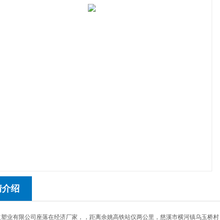
情介绍
益塑业有限公司座落在经济厂家，，距离余姚高铁站仅两公里，慈溪市横河镇乌玉桥村