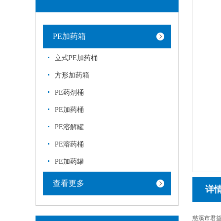
PE加药箱
立式PE加药桶
方形加药箱
PE药剂桶
PE加药桶
PE溶解罐
PE溶药桶
PE加药罐
查看更多
详
慈溪市君