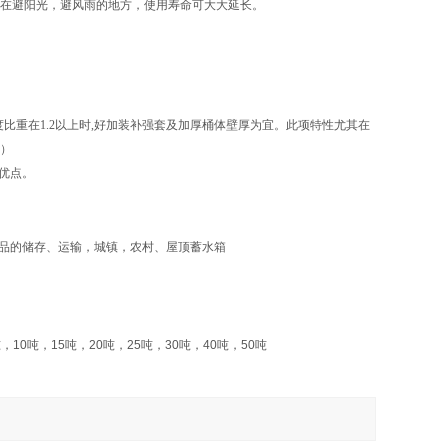
置在避阳光，避风雨的地方，使用寿命可大大延长。
比重在1.2以上时,好加装补强套及加厚桶体壁厚为宜。此项特性尤其在
套）
优点。
品的储存、运输，城镇，农村、屋顶蓄水箱
吨，
10
吨，
15
吨，
20
吨，
25
吨，
30
吨，
40
吨，
50
吨