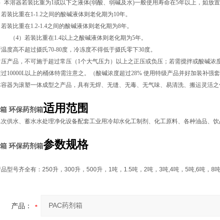
）本溶器若装比重为1或以下之液体(弱酸、弱碱及水)一般使用寿命在5年以上，如放
比重在1-1.2之间的酸碱液体则老化期为
10
年。
比重在1.2-1.4之间的酸碱液体则老化期为
8
年。
装比重在1.4以上之酸碱液体则老化期为
5
年。
温度高不超过摄氏70-80度，冷冻度不得低于摄氏零下30度。
压产品，不可施于超过常压（1个大气压力）以上之正压或负压；若需搅拌或酸碱浓度
过10000L以上的桶体特需注意之。（
酸碱
浓度超过28% 使用特级产品并好加装补强
本容器为滚塑一体成型之产品，具有无焊、无缝、无毒、无气味、易清洗、搬运灵活之
适用范围
剂箱
环保药剂箱
二次供水、蓄水水处理净化设备配套工业用冷却水化工制剂、化工原料、各种油品、饮
参数规格
剂箱
环保药剂箱
产品型号齐全有：
250
升，
300
升，
500
升，
1
吨，
1.5
吨，
2
吨，
3
吨
,4
吨，
5
吨
,6
吨，
8
产品：