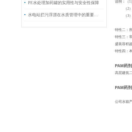
说明：（1
PE水处理加药罐的实用性与安全性保障
（2）若装
水电站拦污浮漂在水质管理中的重要作用
（3）若装
（4）若
特性二：所
特性三：常
盛装容积超
特性四：
PAM药
高层建筑
PAM药
公司水箱