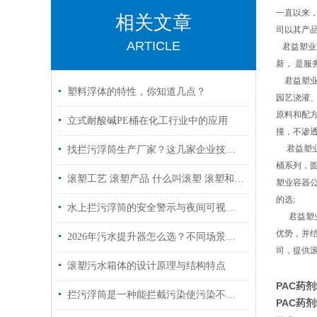
一直以来
相关文章
司以其产
ARTICLE
君益塑业
新， 是
君益塑业容
塑料浮体的特性，你知道几点？
园艺浇灌、
原料和配方
立式耐酸碱PE桶在化工行业中的应用
撞，不渗
君益塑业
找拦污浮筒生产厂家？这几家企业技术强、质量好，值得信赖
桶系列，
滚塑工艺 滚塑产品 什么叫滚塑 滚塑和吹塑的差别
塑业容器公
的选;
水上拦污浮筒的安全警示与夜间可视性设计方案
君益塑业
优势，并
2026年污水提升器怎么选？不同场景选购参数与避坑指南
司，提供
滚塑污水箱体的设计原理与结构特点
PAC药
拦污浮筒是一种能拦截污染使污染不会大范围扩散的材料
PAC药