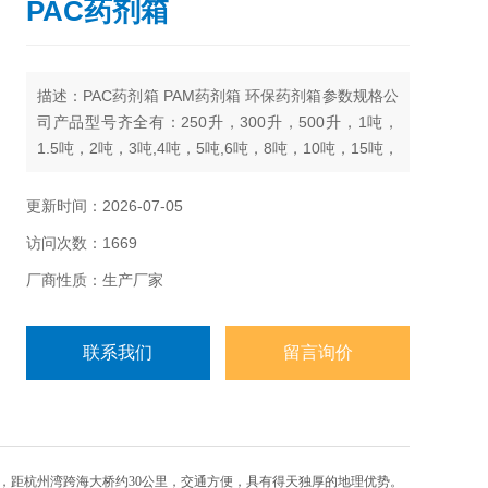
PAC药剂箱
描述：PAC药剂箱 PAM药剂箱 环保药剂箱​参数规格公
司产品型号齐全有：250升，300升，500升，1吨，
1.5吨，2吨，3吨,4吨，5吨,6吨，8吨，10吨，15吨，
20吨，25吨，30吨，40吨，50吨
更新时间：2026-07-05
访问次数：1669
厂商性质：生产厂家
联系我们
留言询价
，距杭州湾跨海大桥约30公里，交通方便，具有得天独厚的地理优势。