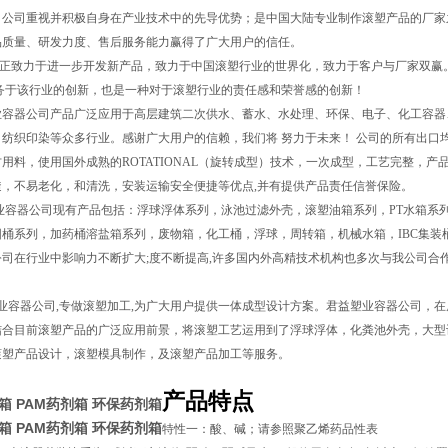
，公司重视并积极自身在产业技术中的先导优势；是中国大陆专业制作滚塑产品的厂家之
品质量、研发力度、售后服务能力赢得了广大用户的信任。
正致力于进一步开发新产品，致力于中国滚塑行业的世界化，致力于客户与厂家双赢
服务于该行业的创新，也是一种对于滚塑行业的责任感和荣誉感的创新！
器公司产品广泛应用于高层建筑二次供水、蓄水、水处理、环保、电子、化工容器、五金
纺织印染等众多行业。感谢广大用户的信赖，我们将 努力于未来！ 公司的所有出口均严
用料，使用国外成熟的ROTATIONAL（旋转成型）技术，一次成型，工艺完整，产
透，不易老化，和清洗，安装运输安全便捷等优点,并有提供产品责任信誉保险。
容器公司现有产品包括：浮球浮体系列，泳池过滤外壳，滚塑油箱系列，PT水箱系列
圆桶系列，加药桶溶盐箱系列，废物箱，化工桶，浮球，周转箱，机械水箱，IBC集装
司在行业中影响力不断扩大;度不断提高,许多国内外高精技术机构也多次与我公司合作
容器公司,专做滚塑加工,为广大用户提供一体成型设计方案。君益塑业容器公司，在
结合目前滚塑产品的广泛应用前景，将滚塑工艺运用到了浮球浮体，化粪池外壳，大型
滚塑产品设计，滚塑模具制作，及滚塑产品加工等服务。
产品特点
剂箱
PAM药剂箱
环保药剂箱
剂箱
PAM药剂箱
环保药剂箱
特性一：酸、碱；请参照聚乙烯药品性表