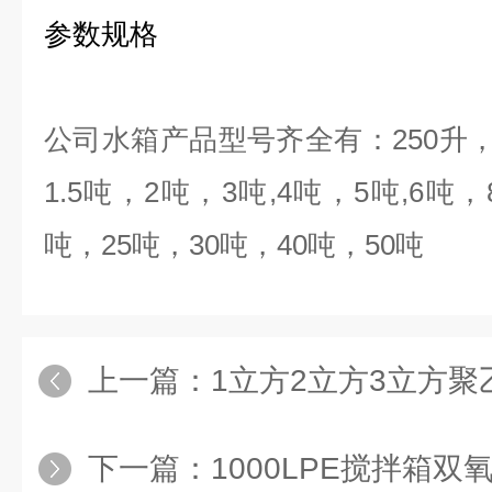
参数规格
公司水箱产品型号齐全有：
250
升
1.5
吨，
2
吨，
3
吨
,4
吨，
5
吨
,6
吨，
吨，
25
吨，
30
吨，
40
吨，
50
吨
上一篇：
1立方2立方3立方聚
下一篇：
1000LPE搅拌箱