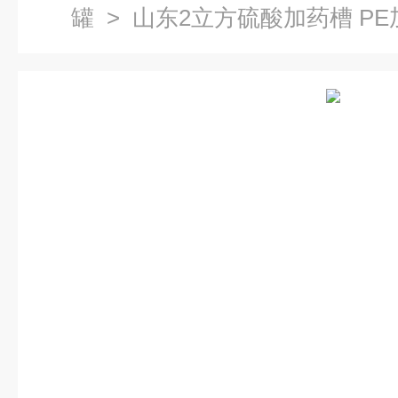
罐
> 山东2立方硫酸加药槽 PE