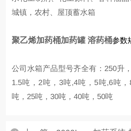
城镇，农村、屋顶蓄水箱
聚乙烯加药桶加药罐 溶药桶
参数
公司水箱产品型号齐全有：
250
升
1.5
吨，
2
吨，
3
吨
,4
吨，
5
吨
,6
吨，
吨，
25
吨，
30
吨，
40
吨，
50
吨