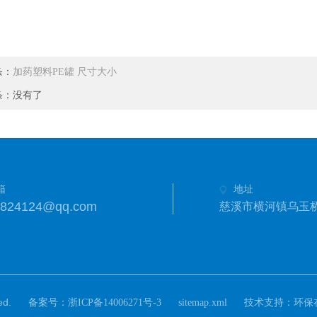
条：
加药塑料PE罐 尺寸大小
条：没有了
箱
地址
3824124@qq.com
慈溪市横河镇乌玉
d.
备案号：
技术支持：
浙ICP备14006271号-3
sitemap.xml
环保