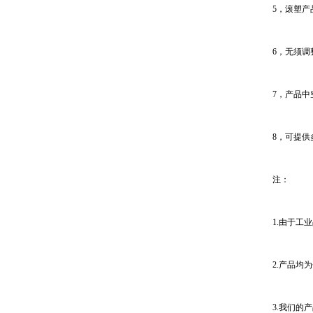
5，滚塑
6，无须调
7，产品
8，可提
注：
1.由于
2.产品均
3.我们