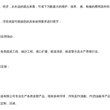
理、经济，从长远的观点来看，可省下为数庞大的维护、保养、 换、检修的费用及时间
观，浮筒表面可根据您的具体使用要求进行喷字；
筒应用场合：
于各类疏浚工程、抽沙工程、港口扩建、航道清淤、航道警示及水产养殖行业。
筒定做：
容器有限公司专业生产各类滚塑产品，现有多种浮球、浮筒及PE渔船、PE挡油板等产
模定制，洽谈。