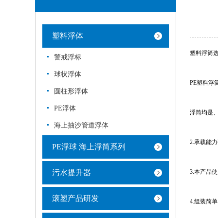
塑料浮体
塑料浮筒
警戒浮标
球状浮体
PE塑料浮
圆柱形浮体
PE浮体
浮筒均是
海上抽沙管道浮体
2.承载能
PE浮球 海上浮筒系列
污水提升器
3.本产品
滚塑产品研发
4.组装简