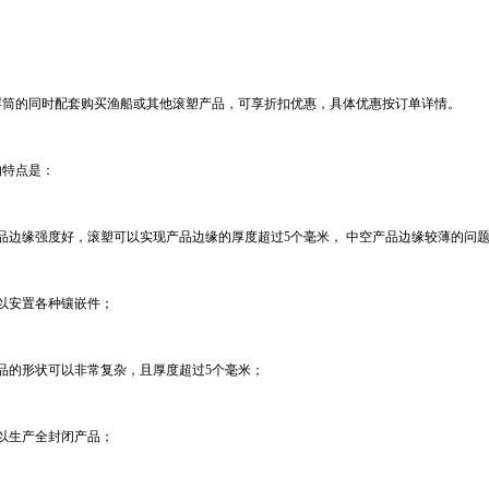
浮筒的同时配套购买渔船或其他滚塑产品，可享折扣优惠，具体优惠按订单详情。
的特点是：
品边缘强度好，滚塑可以实现产品边缘的厚度超过5个毫米， 中空产品边缘较薄的问
可以安置各种镶嵌件；
产品的形状可以非常复杂，且厚度超过5个毫米；
可以生产全封闭产品；