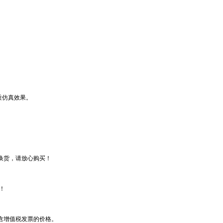
质仿真效果。
换货，请放心购买！
！
含增值税发票的价格。