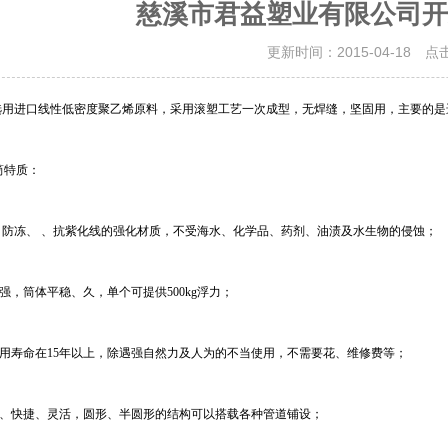
慈溪市君益塑业有限公司开
更新时间：2015-04-18 点
选用进口线性低密度聚乙烯原料，采用滚塑工艺一次成型，无焊缝，坚固用，主要的是
筒特质：
、防冻、 、抗紫化线的强化材质，不受海水、化学品、药剂、油渍及水生物的侵蚀；
力强，筒体平稳、久，单个可提供500kg浮力；
使用寿命在15年以上，除遇强自然力及人为的不当使用，不需要花、维修费等；
单、快捷、灵活，圆形、半圆形的结构可以搭载各种管道铺设；