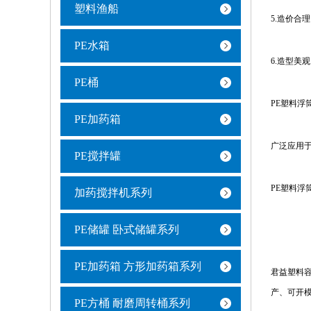
塑料渔船
5.造价合
PE水箱
6.造型美
PE桶
PE塑料浮
PE加药箱
广泛应用
PE搅拌罐
PE塑料浮
加药搅拌机系列
PE储罐 卧式储罐系列
PE加药箱 方形加药箱系列
君益塑料
产、可开
PE方桶 耐磨周转桶系列