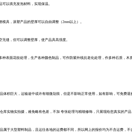
产品可以填充发泡材料，实现保温。
整模具，滚塑产品的壁厚可以自由调整（2mm以上）。
中空无缝，但可以调整壁厚，使产品具高强度。
供多种表面花纹处理，生产各种颜色制品，可作防紫外线抗老化处理，作多种石质，木
工业品体积巨大，运输途中或许有细微划痕，但是不影响正常使用，如有影响，可免费退
为仓库实物实拍摄，难免略有色差，不加 夸张处理与精细修饰，只展现给您真实的产品
的产品属于大型塑料制品，且运往各地的运费都不同，所以网上的报价均为不含运费，不