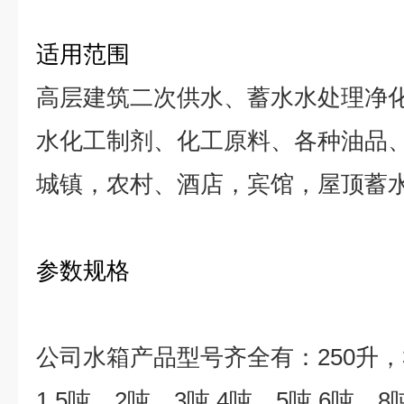
适用范围
高层建筑二次供水、蓄水水处理净
水化工制剂、化工原料、各种油品
城镇，农村、酒店，宾馆，屋顶蓄
参数规格
公司水箱产品型号齐全有：
250
升，
1.5
吨，
2
吨，
3
吨
,4
吨，
5
吨
,6
吨，
8