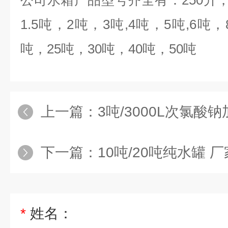
公司水箱产品型号齐全有：
250
升
1.5
吨，
2
吨，
3
吨
,4
吨，
5
吨
,6
吨，
吨，
25
吨，
30
吨，
40
吨，
50
吨
上一篇：
3吨/3000L次氯酸钠加药
下一篇：
10吨/20吨纯水罐 
*
姓名：