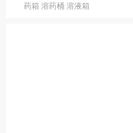
药箱 溶药桶 溶液箱