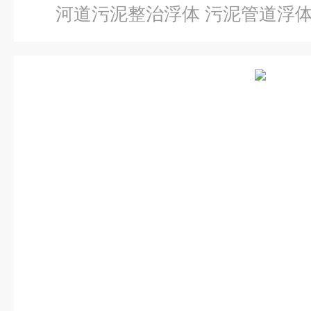
河道污泥整治浮体 污泥管道浮