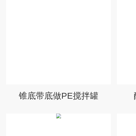
锥底带底做PE搅拌罐