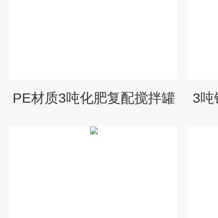
PE材质3吨化肥复配搅拌罐
3