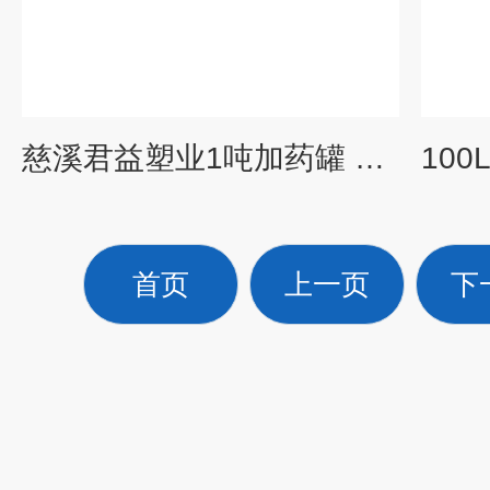
慈溪君益塑业1吨加药罐 PE加药桶 立式加药槽
首页
上一页
下