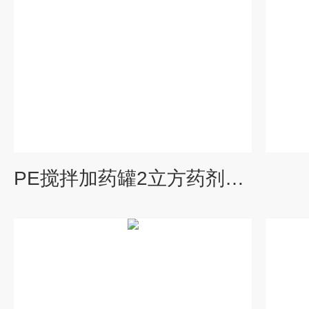
PE搅拌加药罐2立方药剂加药罐