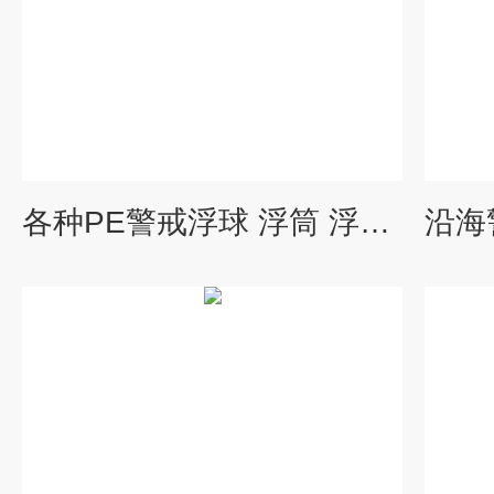
各种PE警戒浮球 浮筒 浮体 浮漂 浮标 厂家图片